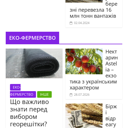
бере
зні перевезла 16
млн тонн вантажів
02.04.2024
ЕКО-ФЕРМЕРСТВО
Нект
арин
Astel
ia –
екзо
тика з українським
характером
ЕКО-
ФЕРМЕРСТВО
ІНШЕ
28.07.2026
Що важливо
Бірж
знати перед
і
вибором
відр
георешітки?
еагу