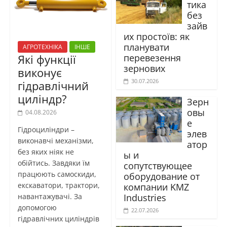
тика
без
зайв
их простоїв: як
планувати
АГРОТЕХНІКА
ІНШЕ
перевезення
Які функції
зернових
виконує
30.07.2026
гідравлічний
циліндр?
Зерн
овы
04.08.2026
е
Гідроциліндри –
элев
виконавчі механізми,
атор
без яких ніяк не
ы и
обійтись. Завдяки їм
сопутствующее
працюють самоскиди,
оборудование от
екскаватори, трактори,
компании KMZ
Industries
навантажувачі. За
допомогою
22.07.2026
гідравлічних циліндрів