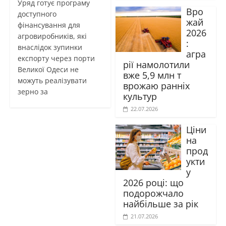
Уряд готує програму
Вро
доступного
жай
фінансування для
2026
агровиробників, які
:
внаслідок зупинки
агра
експорту через порти
рії намолотили
Великої Одеси не
вже 5,9 млн т
можуть реалізувати
врожаю ранніх
зерно за
культур
22.07.2026
Ціни
на
прод
укти
у
2026 році: що
подорожчало
найбільше за рік
21.07.2026