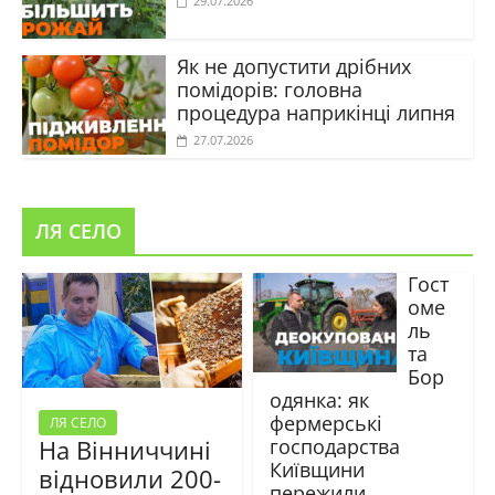
29.07.2026
Як не допустити дрібних
помідорів: головна
процедура наприкінці липня
27.07.2026
ЛЯ СЕЛО
Гост
оме
ль
та
Бор
одянка: як
фермерські
ЛЯ СЕЛО
господарства
На Вінниччині
Київщини
відновили 200-
пережили