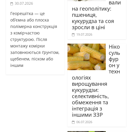
вали
30.07.2026
на геополітику:
Георешітка — це
пшениця,
об’ємна або плоска
кукурудза та соя
зросли в ціні
полімерна конструкція
з комірчастою
19.07.2026
структурою. Після
Ніко
монтажу комірки
суль
заповнюються ґрунтом,
фур
щебенем, піском або
он у
іншим
техн
ологіях
вирощування
кукурудзи:
селективність,
обмеження та
інтеграція з
іншими ЗЗР
06.07.2026