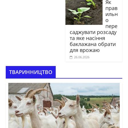
Як
прав
ильн
о
пере
саджувати розсаду
та яке насіння
баклажана обрати
для врожаю
26.06.2026
ТВАРИННИЦТВО