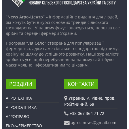
“News Агро-Центр”
– інформаційне видання для людей,
які хочуть бути в курсі основних трендів сільського
господарства. У нашому фокусі знаходяться, перш за все,
дрібні та середні фермери України.
Програма
“Ля Село”
створена для популяризації
фермерства, адже саме сільське господарство підтримує
країну на шляху до успішного розвитку. Наші журналісти
зроблять усе, щоб перебування на нашому сайті було
максимально інформативним та цікавим.
РОЗДІЛИ
КОНТАКТИ
АГРОТЕХНІКА
Україна, м. Рівне, пров.
Робітничий, 6а
АГРОПОЛІТИКА
+38 067 364 71 72
АГРОПРАВО
agroc.news@gmail.com
ЕКО-ФЕРМЕРСТВО