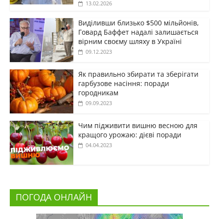
13.02.2026
Виділивши близько $500 мільйонів,
Говард Баффет надалі залишається
вірним своєму шляху в Україні
09.12.2023
Як правильно збирати та зберігати
гарбузове насіння: поради
городникам
09.09.2023
Чим підживити вишню весною для
кращого урожаю: дієві поради
04.04.2023
ПОГОДА ОНЛАЙН