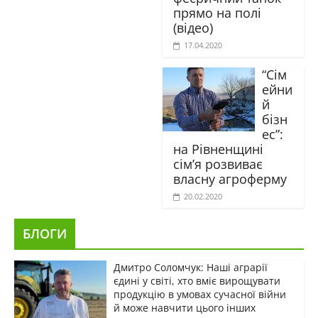
прямо на полі
(відео)
17.04.2020
“Сім
ейни
й
бізн
ес”:
на Рівненщині
сім’я розвиває
власну агроферму
20.02.2020
БЛОГИ
Дмитро Соломчук: Наші аграрії
єдині у світі, хто вміє вирощувати
продукцію в умовах сучасної війни
й може навчити цього інших