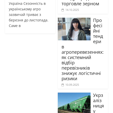
торговле зерном
Україна Сезонність в
українському агро
14.10.2025
зазвичай триває з
Про
березня до листопада.
фесі
Саме в
йні
тенд
ери
в
агроперевезеннях:
як системний
відбір
перевізників
знижує логістичні
ризики
10.09.2025
Укрз
аліз
ниця
у