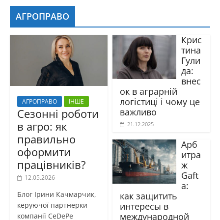
АГРОПРАВО
Крис
тина
Гули
да:
внес
ок в аграрній
логістиці і чому це
АГРОПРАВО
ІНШЕ
важливо
Сезонні роботи
в агро: як
21.12.2025
правильно
Арб
оформити
итра
працівників?
ж
Gaft
12.05.2026
a:
Блог Ірини Качмарчик,
как защитить
интересы в
керуючої партнерки
международной
компанії CeDePe