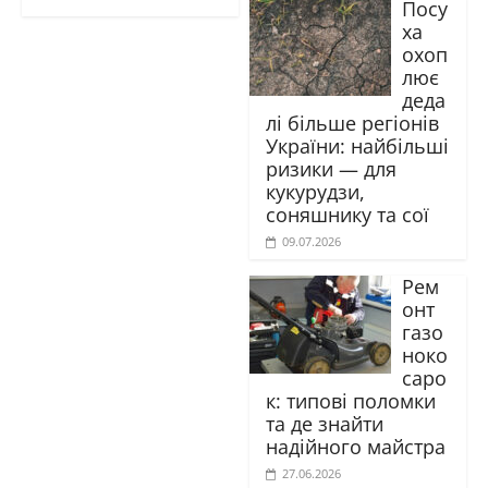
Посу
ха
охоп
лює
деда
лі більше регіонів
України: найбільші
ризики — для
кукурудзи,
соняшнику та сої
09.07.2026
Рем
онт
газо
ноко
саро
к: типові поломки
та де знайти
надійного майстра
27.06.2026