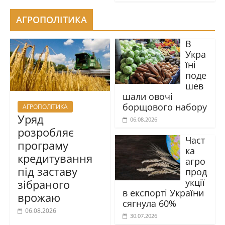
АГРОПОЛІТИКА
В
Укра
їні
поде
шев
шали овочі
борщового набору
АГРОПОЛІТИКА
Уряд
06.08.2026
розробляє
Част
програму
ка
кредитування
агро
під заставу
прод
укції
зібраного
в експорті України
врожаю
сягнула 60%
06.08.2026
30.07.2026