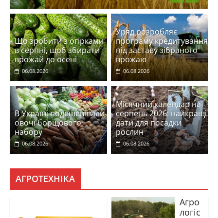
Уряд розробляє
Що зробити з огірками
програму кредитування
в серпні, щоб збирати
під заставу зібраного
врожай до осені
врожаю
06.08.2026
06.08.2026
Місячний календар на
В Україні подешевшали
серпень 2026: найкращі
овочі борщового
дати для посадки
набору
рослин
06.08.2026
06.08.2026
АГРОТЕХНІКА
Агро
логіс