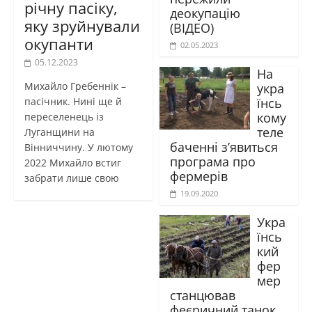
річну пасіку,
деокупацію
яку зруйнували
(ВІДЕО)
окупанти
02.05.2023
05.12.2023
На
Михайло Гребеннік –
укра
їнсь
пасічник. Нині ще й
кому
переселенець із
теле
Луганщини на
баченні з’явиться
Вінниччину. У лютому
програма про
2022 Михайло встиг
фермерів
забрати лише свою
19.09.2020
Укра
їнсь
кий
фер
мер
станцював
феєричний танок