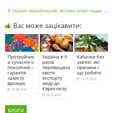
В Україні виробництво молока різко падає
→
Вас може зацікавити:
Протруйник
Україна в 9
Кабачки без
и сучасного
разів
зав’язі: які
покоління –
перевищила
причини і
гарантія
квоти
що робити
захисту
експорту
11.07.2023
врожаю
меду до
Євросоюзу
29.08.2022
02.10.2021
БЛОГИ