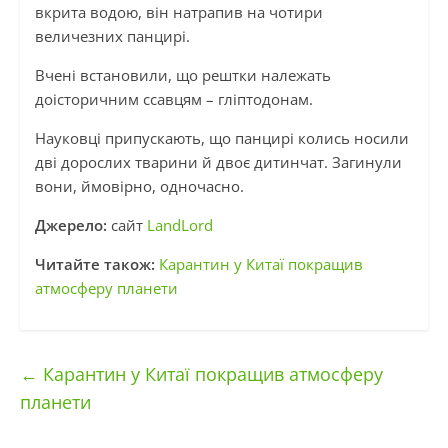
вкрита водою, він натрапив на чотири
величезних панцирі.
Вчені встановили, що рештки належать
доісторичним ссавцям – гліптодонам.
Науковці припускають, що панцирі колись носили
дві дорослих тварини й двоє дитинчат. Загинули
вони, ймовірно, одночасно.
Джерело:
сайт
LandLord
Читайте також:
Карантин у Китаї покращив
атмосферу планети
←
Карантин у Китаї покращив атмосферу
планети