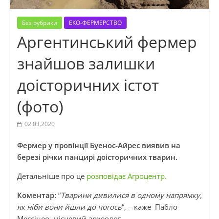
Без рубрики
ЕКО-ФЕРМЕРСТВО
Аргентинський фермер
знайшов залишки
доісторичних істот
(фото)
02.03.2020
Фермер у провінції Буенос-Айрес виявив на
березі річки панцирі доісторичних тварин.
Детальніше про це
розповідає Агроцентр.
Коментар:
“
Тварини дивилися в одному напрямку,
як ніби вони йшли до чогось
“, – каже Пабло
Мессінео, місцевий археолог.