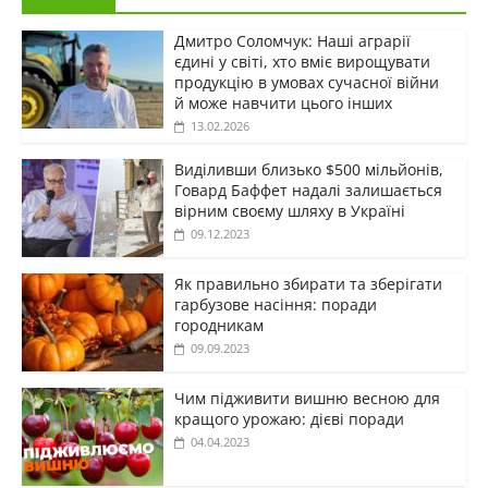
Дмитро Соломчук: Наші аграрії
єдині у світі, хто вміє вирощувати
продукцію в умовах сучасної війни
й може навчити цього інших
13.02.2026
Виділивши близько $500 мільйонів,
Говард Баффет надалі залишається
вірним своєму шляху в Україні
09.12.2023
Як правильно збирати та зберігати
гарбузове насіння: поради
городникам
09.09.2023
Чим підживити вишню весною для
кращого урожаю: дієві поради
04.04.2023