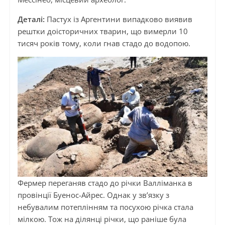
Деталі:
Пастух із Аргентини випадково виявив
рештки доісторичних тварин, що вимерли 10
тисяч років тому, коли гнав стадо до водопою.
Фермер переганяв стадо до річки Валліманка в
провінції Буенос-Айрес. Однак у зв’язку з
небувалим потеплінням та посухою річка стала
мілкою. Тож на ділянці річки, що раніше була