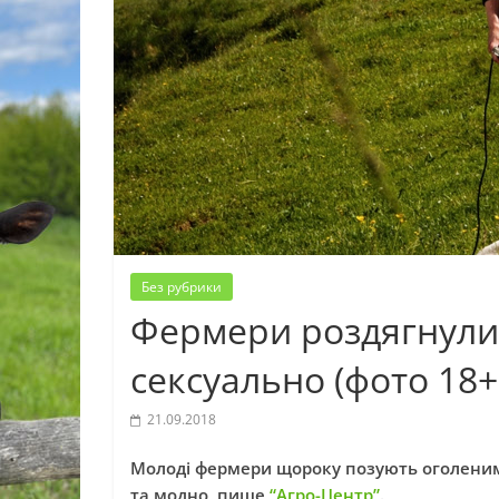
Без рубрики
Фермери роздягнулис
сексуально (фото 18+
21.09.2018
Молоді фермери щороку позують оголеними
та модно, пише
“Агро-Центр”
.