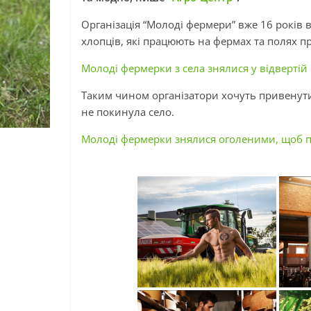
Організація “Молоді фермери” вже 16 років 
хлопців, які працюють на фермах та полях п
Молоді фермерки з села знялися у відвертій ф
Таким чином організатори хочуть привенути 
не покинула село.
Молоді фермерки знялися оголеними, щоб п