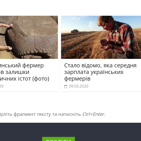
инський фермер
Стало відомо, яка середня
в залишки
зарплата українських
ичних істот (фото)
фермерів
20
09.03.2020
іліть фрагмент тексту та натисніть
Ctrl+Enter
.