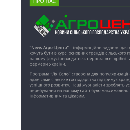
ПРО НАС
“News Агро-Центр”
– інформаційне видання для 
хочуть бути в курсі основних трендів сільського 
нашому фокусі знаходяться, перш за все, дрібні т
фермери України.
Програма
“Ля Село”
створена для популяризації
адже саме сільське господарство підтримує країн
успішного розвитку. Наші журналісти зроблять ус
перебування на нашому сайті було максимально
інформативним та цікавим.