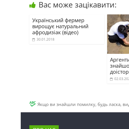
Вас може зацікавити:
Український фермер
вирощує натуральний
афродизіак (відео)
30.01.2018
Аргент
знайшо
доістор
02.03.20
Якщо ви знайшли помилку, будь ласка, вид