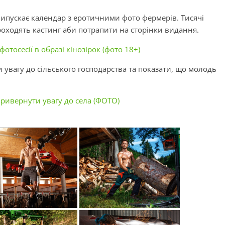
випускає календар з еротичними фото фермерів. Тисячі
роходять кастинг аби потрапити на сторінки видання.
отосесії в образі кінозірок (фото 18+)
увагу до сільського господарства та показати, що молодь
ривернути увагу до села (ФОТО)