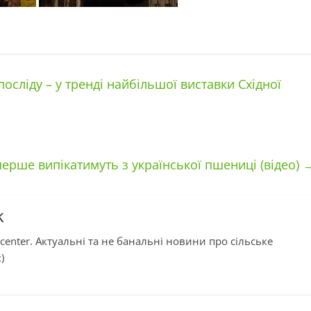
осліду – у тренді найбільшої виставки Східної
перше випікатимуть з української пшениці (відео)
k
center. Актуальні та не банальні новини про сільське
)