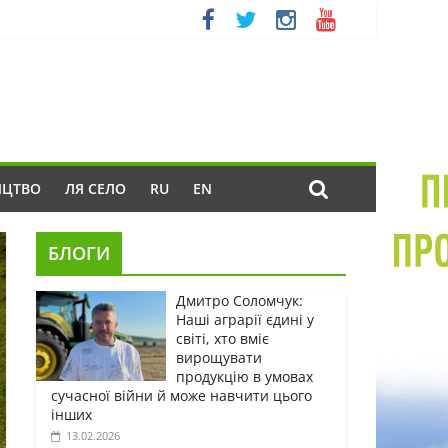
ИЦТВО
ЛЯ СЕЛО
RU
EN
БЛОГИ
Дмитро Соломчук:
Наші аграрії єдині у
світі, хто вміє
вирощувати
продукцію в умовах
сучасної війни й може навчити цього
інших
13.02.2026