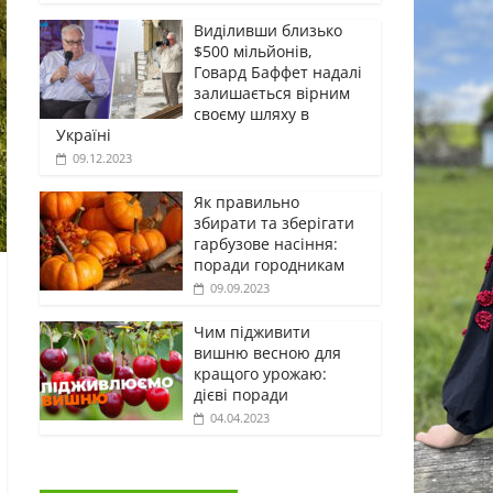
Виділивши близько
$500 мільйонів,
Говард Баффет надалі
залишається вірним
своєму шляху в
Україні
09.12.2023
Як правильно
збирати та зберігати
гарбузове насіння:
поради городникам
09.09.2023
Чим підживити
вишню весною для
кращого урожаю:
дієві поради
04.04.2023