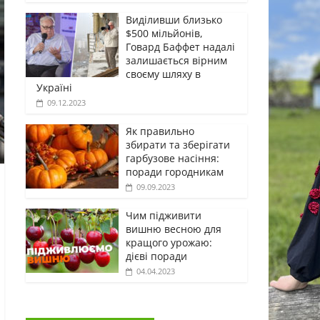
Виділивши близько
$500 мільйонів,
Говард Баффет надалі
залишається вірним
своєму шляху в
Україні
09.12.2023
Як правильно
збирати та зберігати
гарбузове насіння:
поради городникам
09.09.2023
Чим підживити
вишню весною для
кращого урожаю:
дієві поради
04.04.2023