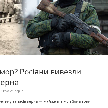
мор? Росіяни вивезли
зерна
ни крадуть зерно
ретину запасів зерна — майже пів мільйона тонн