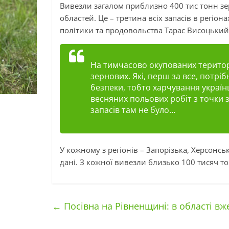
Вивезли загалом приблизно 400 тис тонн зе
областей. Це – третина всіх запасів в регіон
політики та продовольства Тарас Висоцький
На тимчасово окупованих територ
зернових. Які, перш за все, потр
безпеки, тобто харчування українц
весняних польових робіт з точки з
запасів там не було…
У кожному з регіонів – Запорізька, Херсонсь
дані. З кожної вивезли близько 100 тисяч то
←
Посівна на Рівненщині: в області вже