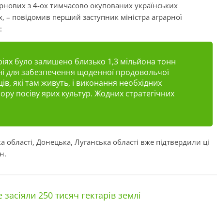
рнових з 4-ох тимчасово окупованих українських
ах, – повідомив перший заступник міністра аграрної
:
іях було залишено близько 1,3 мільйона тонн
ібні для забезпечення щоденної продовольчої
ів, які там живуть, і виконання необхідних
ору посіву ярих культур. Жодних стратегічних
ка області, Донецька, Луганська області вже підтвердили ці
н.
 засіяли 250 тисяч гектарів землі