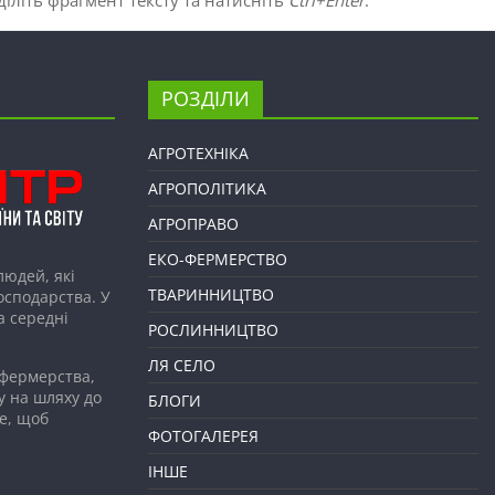
РОЗДІЛИ
АГРОТЕХНІКА
АГРОПОЛІТИКА
АГРОПРАВО
ЕКО-ФЕРМЕРСТВО
людей, які
ТВАРИННИЦТВО
господарства. У
а середні
РОСЛИННИЦТВО
ЛЯ СЕЛО
 фермерства,
у на шляху до
БЛОГИ
е, щоб
ФОТОГАЛЕРЕЯ
ІНШЕ