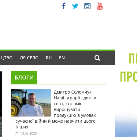
ИЦТВО
ЛЯ СЕЛО
RU
EN
БЛОГИ
Дмитро Соломчук:
Наші аграрії єдині у
світі, хто вміє
вирощувати
продукцію в умовах
сучасної війни й може навчити цього
інших
13.02.2026