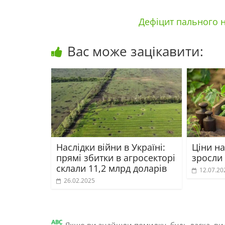
Дефіцит пального н
Вас може зацікавити:
Наслідки війни в Україні:
Ціни на
прямі збитки в агросекторі
зросли
склали 11,2 млрд доларів
12.07.20
26.02.2025
Якщо ви знайшли помилку, будь ласка, вид