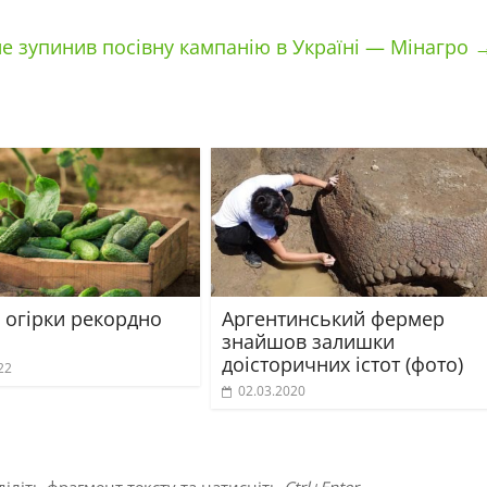
е зупинив посівну кампанію в Україні — Мінагро
 огірки рекордно
Аргентинський фермер
знайшов залишки
доісторичних істот (фото)
22
02.03.2020
іліть фрагмент тексту та натисніть
Ctrl+Enter
.