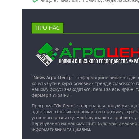
ПРО НАС
“News Агро-Центр”
– інформаційне видання для 
хочуть бути в курсі основних трендів сільського 
нашому фокусі знаходяться, перш за все, дрібні т
фермери України.
Програма
“Ля Село”
створена для популяризації
адже саме сільське господарство підтримує країн
успішного розвитку. Наші журналісти зроблять ус
перебування на нашому сайті було максимально
інформативним та цікавим.