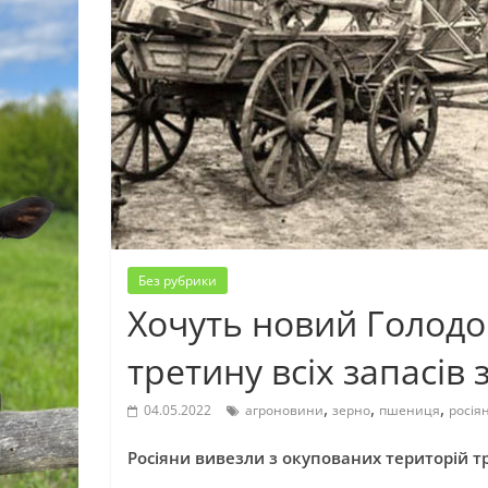
Без рубрики
Хочуть новий Голодо
третину всіх запасів 
,
,
,
04.05.2022
агроновини
зерно
пшениця
росія
Росіяни вивезли з окупованих територій т