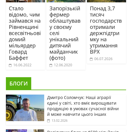
Стало
Запорізькій
Понад 3,7
відомо, чим
фермер
тисяч
займався на
облаштував
господарств
Рівненщині
у своєму
отримали
всесвітньові
селі
держпідтри
домий
унікальний
мку на
мільярдер
дитячий
утримання
Говард
майданчик
ВРХ
Баффет
(фото)
06.07.2026
16.06.2022
12.06.2020
БЛОГИ
Дмитро Соломчук: Наші аграрії
єдині у світі, хто вміє вирощувати
продукцію в умовах сучасної війни
й може навчити цього інших
13.02.2026