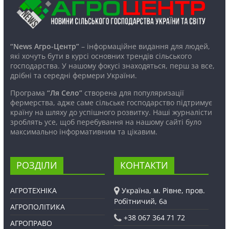
“News Агро-Центр”
– інформаційне видання для людей,
які хочуть бути в курсі основних трендів сільського
господарства. У нашому фокусі знаходяться, перш за все,
дрібні та середні фермери України.
Програма
“Ля Село”
створена для популяризації
фермерства, адже саме сільське господарство підтримує
країну на шляху до успішного розвитку. Наші журналісти
зроблять усе, щоб перебування на нашому сайті було
максимально інформативним та цікавим.
РОЗДІЛИ
КОНТАКТИ
АГРОТЕХНІКА
Україна, м. Рівне, пров.
Робітничий, 6а
АГРОПОЛІТИКА
+38 067 364 71 72
АГРОПРАВО