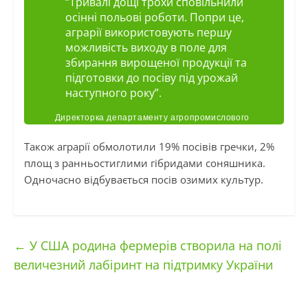
“Тривалі дощі трохи сповільнили
осінні польові роботи. Попри це,
аграрії використовують першу
можливість виходу в поле для
збирання вирощеної продукції та
підготовки до посіву під урожай
наступного року
”.
Директорка департаменту агропромислового
розвитку ОДА Надія Переходько.
Також аграрії обмолотили 19% посівів гречки, 2%
площ з ранньостиглими гібридами соняшника.
Одночасно відбувається посів озимих культур.
←
У США родина фермерів створила на полі
величезний лабіринт на підтримку України