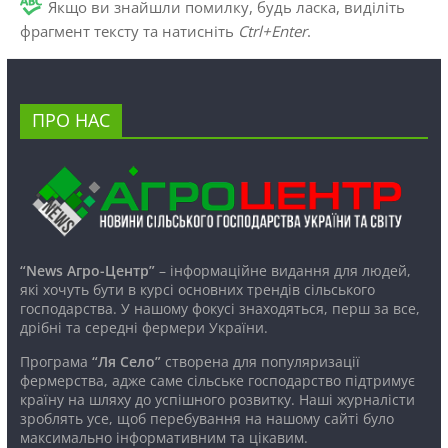
Якщо ви знайшли помилку, будь ласка, виділіть
фрагмент тексту та натисніть
Ctrl+Enter
.
ПРО НАС
“News Агро-Центр”
– інформаційне видання для людей,
які хочуть бути в курсі основних трендів сільського
господарства. У нашому фокусі знаходяться, перш за все,
дрібні та середні фермери України.
Програма
“Ля Село”
створена для популяризації
фермерства, адже саме сільське господарство підтримує
країну на шляху до успішного розвитку. Наші журналісти
зроблять усе, щоб перебування на нашому сайті було
максимально інформативним та цікавим.