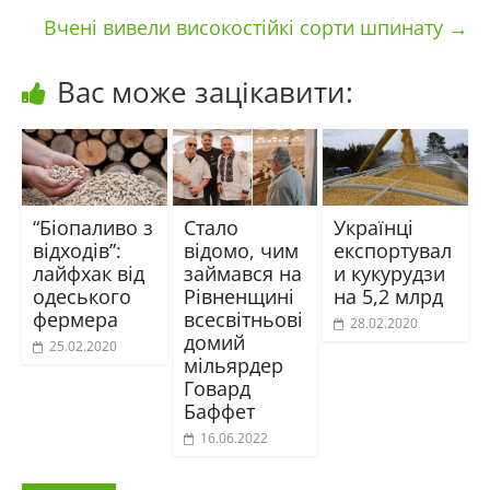
Вчені вивели високостійкі сорти шпинату
→
Вас може зацікавити:
“Біопаливо з
Стало
Українці
відходів”:
відомо, чим
експортувал
лайфхак від
займався на
и кукурудзи
одеського
Рівненщині
на 5,2 млрд
фермера
всесвітньові
28.02.2020
домий
25.02.2020
мільярдер
Говард
Баффет
16.06.2022