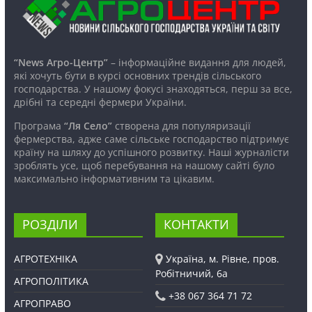
“News Агро-Центр”
– інформаційне видання для людей,
які хочуть бути в курсі основних трендів сільського
господарства. У нашому фокусі знаходяться, перш за все,
дрібні та середні фермери України.
Програма
“Ля Село”
створена для популяризації
фермерства, адже саме сільське господарство підтримує
країну на шляху до успішного розвитку. Наші журналісти
зроблять усе, щоб перебування на нашому сайті було
максимально інформативним та цікавим.
РОЗДІЛИ
КОНТАКТИ
АГРОТЕХНІКА
Україна, м. Рівне, пров.
Робітничий, 6а
АГРОПОЛІТИКА
+38 067 364 71 72
АГРОПРАВО