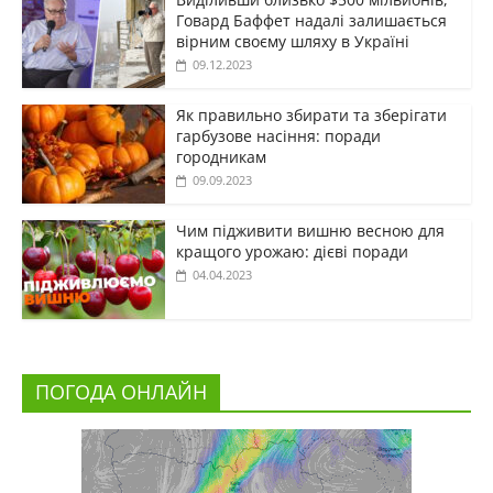
Говард Баффет надалі залишається
вірним своєму шляху в Україні
09.12.2023
Як правильно збирати та зберігати
гарбузове насіння: поради
городникам
09.09.2023
Чим підживити вишню весною для
кращого урожаю: дієві поради
04.04.2023
ПОГОДА ОНЛАЙН