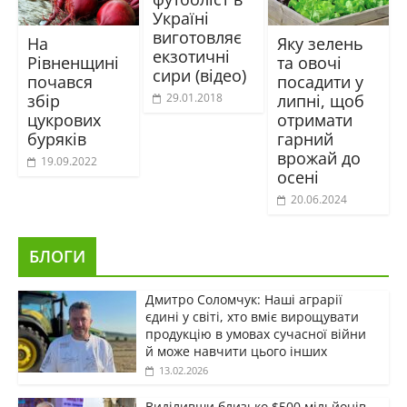
Україні
виготовляє
На
Яку зелень
екзотичні
Рівненщині
та овочі
сири (відео)
почався
посадити у
збір
липні, щоб
29.01.2018
цукрових
отримати
буряків
гарний
врожай до
19.09.2022
осені
20.06.2024
БЛОГИ
Дмитро Соломчук: Наші аграрії
єдині у світі, хто вміє вирощувати
продукцію в умовах сучасної війни
й може навчити цього інших
13.02.2026
Виділивши близько $500 мільйонів,