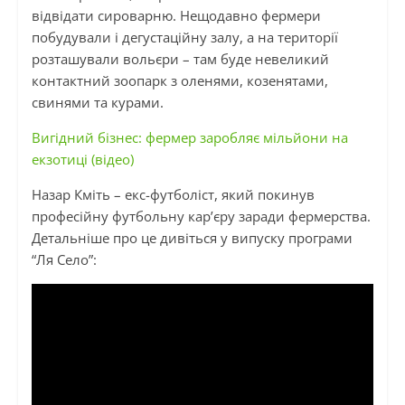
відвідати сироварню. Нещодавно фермери
побудували і дегустаційну залу, а на території
розташували вольєри – там буде невеликий
контактний зоопарк з оленями, козенятами,
свинями та курами.
Вигідний бізнес: фермер заробляє мільйони на
екзотиці (відео)
Назар Кміть – екс-футболіст, який покинув
професійну футбольну кар’єру заради фермерства.
Детальніше про це дивіться у випуску програми
“Ля Село”: