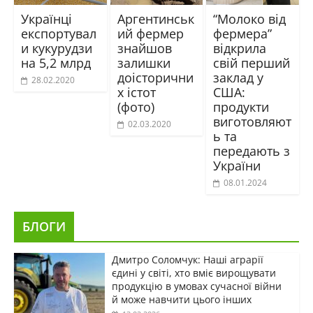
Українці
Аргентинськ
“Молоко від
експортувал
ий фермер
фермера”
и кукурудзи
знайшов
відкрила
на 5,2 млрд
залишки
свій перший
доісторични
заклад у
28.02.2020
х істот
США:
(фото)
продукти
виготовляют
02.03.2020
ь та
передають з
України
08.01.2024
БЛОГИ
Дмитро Соломчук: Наші аграрії
єдині у світі, хто вміє вирощувати
продукцію в умовах сучасної війни
й може навчити цього інших