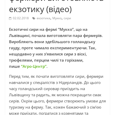
екзотику (відео)
,
,
02.02.2018
екзотика
Мукко
сири
Екзотичні сири на фермі “Мукко”, що на
Львівщині, почала виготовляти пара фермерів.
Виробляють вони здебільшого голландську
гауду, проте чимало експериментуючи. Так,
нещодавно у них з’явилися сири з віскі,
трюфелями, перцем чилі та горіхами,
пише
“Агро-Центр”
.
Перед тим, як почати виготовляти сири, фермери
навчалися у спеціалістів з Нідерландів. До цього
часу голандський сировар приїздить на
Львівщину та радить, як можна покращити смак
сирів. Окрім цього, фермери створюють умови для
туризму на ферму. Так, кожен бажаючий з сім’єю
може приїхати, погратися з козенятами та