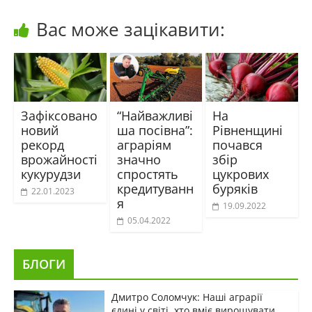
Вас може зацікавити:
Зафіксовано
“Найважливі
На
новий
ша посівна”:
Рівненщині
рекорд
аграріям
почався
врожайності
значно
збір
кукурудзи
спростять
цукрових
кредитуванн
буряків
22.01.2023
я
19.09.2022
05.04.2022
БЛОГИ
Дмитро Соломчук: Наші аграрії
єдині у світі, хто вміє вирощувати