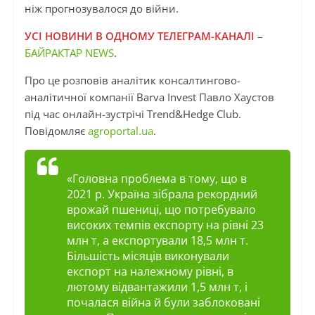
ніж прогнозувалося до війни.
УСІ НОВИНИ В ОДНОМУ ТЕЛЕГРАМ-КАНАЛІ
–
БАЙРАКТАР NEWS
.
Про це розповів аналітик консалтингово-
аналітичної компанії Barva Invest Павло Хаустов
під час онлайн-зустрічі Trend&Hedge Club.
Повідомляє
agroportal.ua
.
«Головна проблема в тому, що в
2021 р. Україна зібрала рекордний
врожай пшениці, що потребувало
високих темпів експорту на рівні 23
млн т, а експортували 18,5 млн т.
Більшість місяців виконували
експорт на належному рівні, в
лютому відвантажили 1,5 млн т, і
почалася війна й були заблоковані