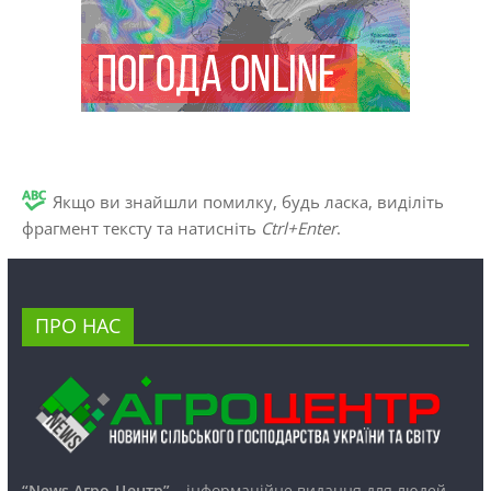
Якщо ви знайшли помилку, будь ласка, виділіть
фрагмент тексту та натисніть
Ctrl+Enter
.
ПРО НАС
“News Агро-Центр”
– інформаційне видання для людей,