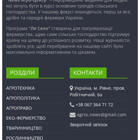
які хочуть бути в курсі основних трендів сільського
господарства. У нашому фокусі знаходяться, перш за все,
дрібні та середні фермери України.
Програма
“Ля Село”
створена для популяризації
фермерства, адже саме сільське господарство підтримує
країну на шляху до успішного розвитку. Наші журналісти
зроблять усе, щоб перебування на нашому сайті було
максимально інформативним та цікавим.
РОЗДІЛИ
КОНТАКТИ
АГРОТЕХНІКА
Україна, м. Рівне, пров.
Робітничий, 6а
АГРОПОЛІТИКА
+38 067 364 71 72
АГРОПРАВО
agroc.news@gmail.com
ЕКО-ФЕРМЕРСТВО
Зворотній зв’язок
ТВАРИННИЦТВО
РОСЛИННИЦТВО