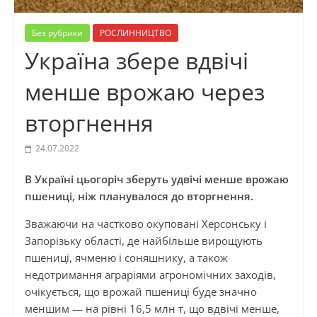
Без рубрики
РОСЛИННИЦТВО
Україна збере вдвічі
менше врожаю через
вторгнення
24.07.2022
В Україні цьогоріч зберуть удвічі менше врожаю
пшениці, ніж планувалося до вторгнення.
Зважаючи на частково окуповані Херсонську і
Запорізьку області, де найбільше вирощують
пшениці, ячменю і соняшнику, а також
недотримання аграріями агрономічних заходів,
очікується, що врожай пшениці буде значно
меншим — на рівні 16,5 млн т, що вдвічі менше,