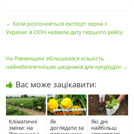
←
Коли розпочнеться експорт зерна з
України: в ООН назвали дату першого рейсу
На Рівненщині збільшилася кількість
найнебезпечніших шкідників для кукурудзи
→
Вас може зацікавити:
Кліматичні
Як
Які дні
зміни: на
доглядати за
найбільш
Рівненщині
патисонами,
сприятливі