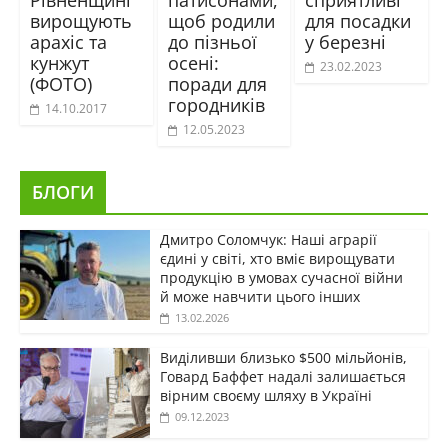
вирощують
щоб родили
для посадки
арахіс та
до пізньої
у березні
кунжут
осені:
23.02.2023
(ФОТО)
поради для
городників
14.10.2017
12.05.2023
БЛОГИ
Дмитро Соломчук: Наші аграрії
єдині у світі, хто вміє вирощувати
продукцію в умовах сучасної війни
й може навчити цього інших
13.02.2026
Виділивши близько $500 мільйонів,
Говард Баффет надалі залишається
вірним своєму шляху в Україні
09.12.2023