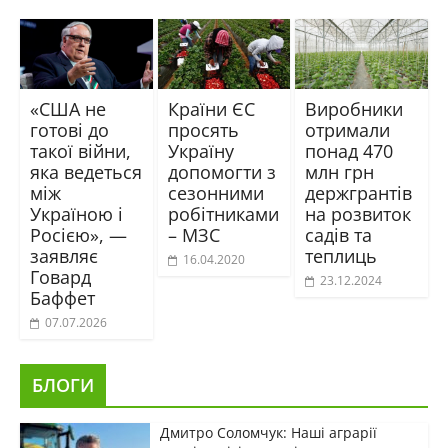
«США не
Країни ЄС
Виробники
готові до
просять
отримали
такої війни,
Україну
понад 470
яка ведеться
допомогти з
млн грн
між
сезонними
держгрантів
Україною і
робітниками
на розвиток
Росією», —
– МЗС
садів та
заявляє
теплиць
16.04.2020
Говард
23.12.2024
Баффет
07.07.2026
БЛОГИ
Дмитро Соломчук: Наші аграрії