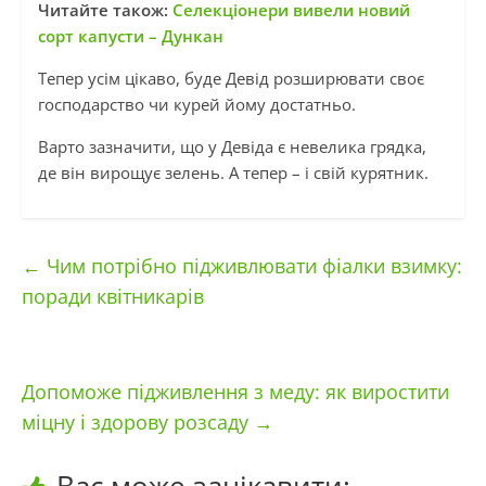
Читайте також:
Селекціонери вивели новий
сорт капусти – Дункан
Тепер усім цікаво, буде Девід розширювати своє
господарство чи курей йому достатньо.
Варто зазначити, що у Девіда є невелика грядка,
де він вирощує зелень. А тепер – і свій курятник.
←
Чим потрібно підживлювати фіалки взимку:
поради квітникарів
Допоможе підживлення з меду: як виростити
міцну і здорову розсаду
→
Вас може зацікавити: