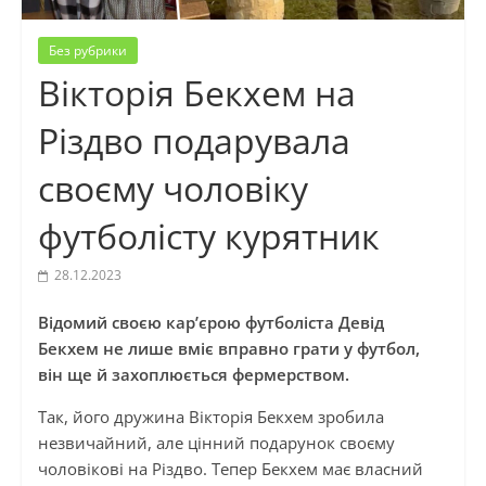
Без рубрики
Вікторія Бекхем на
Різдво подарувала
своєму чоловіку
футболісту курятник
28.12.2023
Відомий своєю кар’єрою футболіста Девід
Бекхем не лише вміє вправно грати у футбол,
він ще й захоплюється фермерством.
Так, його дружина Вікторія Бекхем зробила
незвичайний, але цінний подарунок своєму
чоловікові на Різдво. Тепер Бекхем має власний