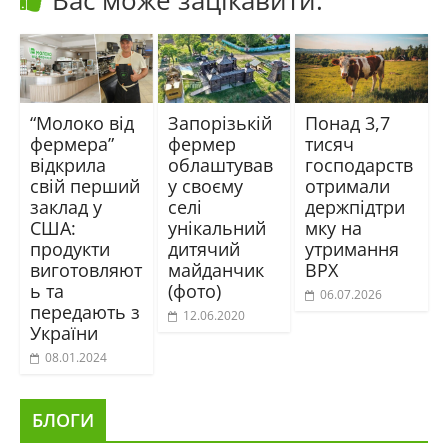
“Молоко від
Запорізькій
Понад 3,7
фермера”
фермер
тисяч
відкрила
облаштував
господарств
свій перший
у своєму
отримали
заклад у
селі
держпідтри
США:
унікальний
мку на
продукти
дитячий
утримання
виготовляют
майданчик
ВРХ
ь та
(фото)
06.07.2026
передають з
12.06.2020
України
08.01.2024
БЛОГИ