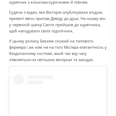
курятник з кількома курочками й півнем.
Судячи з відео, яке Вікторія опублікувала згодом,
презент явно припав Девіду до душі. На ньому він
у червоній шапці Санти прийшов до курятника,
щоб нагодувати своїх підопічних.
У цьому ролику Бекхем схожий на типового
фермера і аж ніяк не на того Містера елегантність у
бездоганному костюмі, який час від часу
з’являється на світських вечірках та заходах.