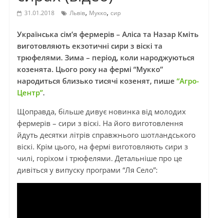
,
,
31.01.2018
Львів
Мукко
сир
Українська сім’я фермерів – Аліса та Назар Кміть
виготовляють екзотичні сири з віскі та
трюфелями. Зима – період, коли народжуються
козенята. Цього року на фермі “Мукко”
народиться близько тисячі козенят, пише
“Агро-
Центр”
.
Щоправда, більше дивує новинка від молодих
фермерів – сири з віскі. На його виготовлення
йдуть десятки літрів справжнього шотландського
віскі. Крім цього, на фермі виготовляють сири з
чилі, горіхом і трюфелями. Детальніше про це
дивіться у випуску програми “Ля Село”: