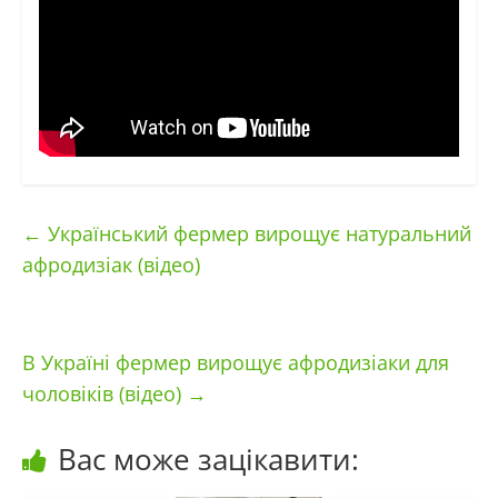
←
Український фермер вирощує натуральний
афродизіак (відео)
В Україні фермер вирощує афродизіаки для
чоловіків (відео)
→
Вас може зацікавити: