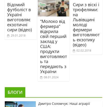
Відомий
Сири з віскі і
футболіст в
трюфелями:
Україні
на
виготовляє
Львівщині
“Молоко від
екзотичні
молоді
фермера”
сири (відео)
фермери
відкрила
виготовляют
свій перший
29.01.2018
ь екзотику
заклад у
(відео)
США:
продукти
02.02.2018
виготовляют
ь та
передають з
України
08.01.2024
БЛОГИ
Дмитро Соломчук: Наші аграрії