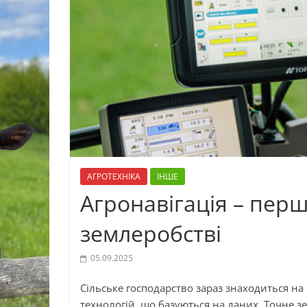
АГРОТЕХНІКА
ІНШЕ
Агронавігація – пер
землеробстві
05.09.2025
Сільське господарство зараз знаходиться на 
технологій, що базуються на даних. Точне з