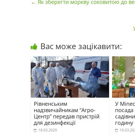
←
Як зберегти моркву соковитою до ве
Вас може зацікавити:
Рівненським
У Minec
надзвичайникам “Агро-
посада
Центр” передав пристрій
садівни
для дезинфекції
годину
18.03.2020
16.03.20