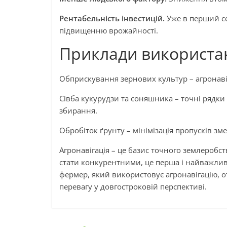
Рентабельність інвестицій.
Уже в перший се
підвищенню врожайності.
Приклади використа
Обприскування зернових культур – агронаві
Сівба кукурудзи та соняшника – точні рядки
збирання.
Обробіток ґрунту – мінімізація пропусків зм
Агронавігація – це базис точного землеробст
стати конкурентними, це перша і найважлив
фермер, який використовує агронавігацію, о
перевагу у довгостроковій перспективі.