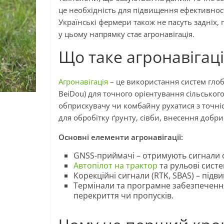
це необхідність для підвищення ефективнос
Українські фермери також не пасуть задніх, 
у цьому напрямку стає агронавігація.
Що таке агронавігаці
Агронавігація
– це використання систем глоб
BeiDou) для точного орієнтування сільського
обприскувачу чи комбайну рухатися з точніс
для обробітку ґрунту, сівби, внесення добрив
Основні елементи агронавігації:
GNSS-приймачі – отримують сигнали с
Автопілот на трактор
та рульові сист
Корекційні сигнали (RTK, SBAS) – підв
Термінали та програмне забезпечення 
перекриття чи пропусків.