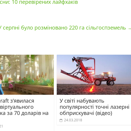
сни: 10 перевірених лайфхаків
У серпні було розміновано 220 га сільгоспземель
raft з’явилася
У світі набувають
 віртуального
популярності точні лазерні
ка за 70 доларів на
обприскувачі (відео)
24.03.2018
21