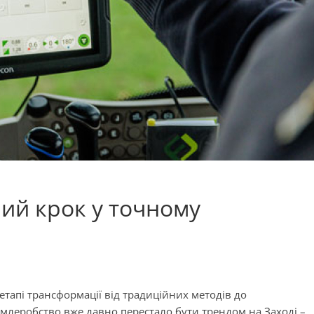
ший крок у точному
етапі трансформації від традиційних методів до
емлеробство вже давно перестало бути трендом на Заході –