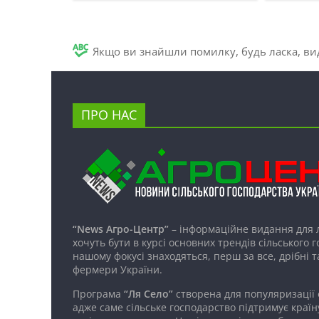
Якщо ви знайшли помилку, будь ласка, вид
ПРО НАС
“News Агро-Центр”
– інформаційне видання для 
хочуть бути в курсі основних трендів сільського 
нашому фокусі знаходяться, перш за все, дрібні т
фермери України.
Програма
“Ля Село”
створена для популяризації
адже саме сільське господарство підтримує країн