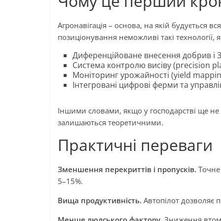
Чому це перший кро
Агронавігація – основа, на якій будується в
позиціонування неможливі такі технології, я
Диференційоване внесення добрив і З
Система контролю висіву (precision pla
Моніторинг урожайності (yield mappin
Інтегровані цифрові ферми та управлі
Іншими словами, якщо у господарстві ще не 
залишаються теоретичними.
Практичні переваги
Зменшення перекриттів і пропусків.
Точне 
5–15%.
Вища продуктивність.
Автопілот дозволяє п
Менше людського фактору.
Зниження втоми