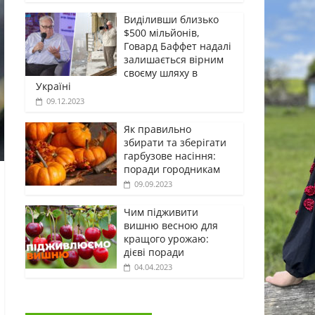
Виділивши близько
$500 мільйонів,
Говард Баффет надалі
залишається вірним
своєму шляху в
Україні
09.12.2023
Як правильно
збирати та зберігати
гарбузове насіння:
поради городникам
09.09.2023
Чим підживити
вишню весною для
кращого урожаю:
дієві поради
04.04.2023