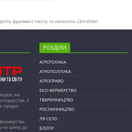
іліть фрагмент тексту та натисніть
Ctrl+Enter
.
РОЗДІЛИ
АГРОТЕХНІКА
АГРОПОЛІТИКА
АГРОПРАВО
ЕКО-ФЕРМЕРСТВО
людей, які
ТВАРИННИЦТВО
господарства. У
а середні
РОСЛИННИЦТВО
ЛЯ СЕЛО
 фермерства,
у на шляху до
БЛОГИ