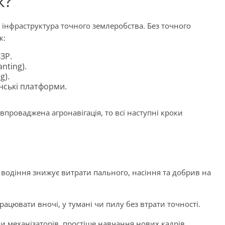
к?
ся інфраструктура точного землеробства. Без точного
к:
ЗР.
nting).
g).
нські платформи.
впроваджена агронавігація, то всі наступні кроки
водіння знижує витрати пального, насіння та добрив на
рацювати вночі, у тумані чи пилу без втрати точності.
 механізаторів, простіше навчання нових кадрів.