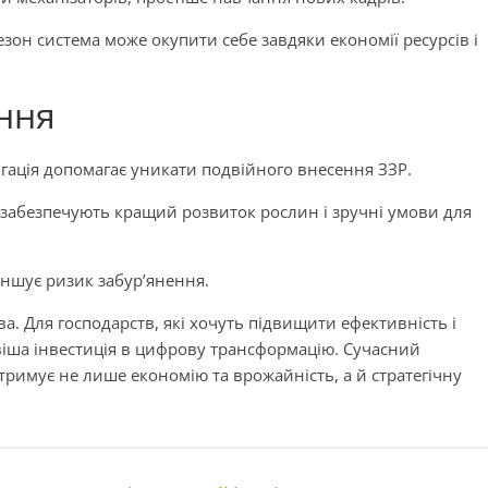
зон система може окупити себе завдяки економії ресурсів і
ння
гація допомагає уникати подвійного внесення ЗЗР.
 забезпечують кращий розвиток рослин і зручні умови для
еншує ризик забур’янення.
ва. Для господарств, які хочуть підвищити ефективність і
іша інвестиція в цифрову трансформацію. Сучасний
тримує не лише економію та врожайність, а й стратегічну