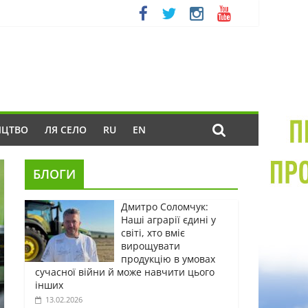
ИЦТВО
ЛЯ СЕЛО
RU
EN
БЛОГИ
Дмитро Соломчук:
Наші аграрії єдині у
світі, хто вміє
вирощувати
продукцію в умовах
сучасної війни й може навчити цього
інших
13.02.2026