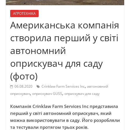
АГРОТЕХНІКА
Американська компанія
створила перший у світі
автономний
оприскувач для саду
(фото)
,
06.08.2020
Crinklaw Farm Services Inc
автоновний
,
,
оприскувач
оприскувач GUSS
оприскувач для саду
Компанія Crinklaw Farm Services Inc представила
перший у світі автономний оприскувач, який
можна використовувати в саду. Його розробляли
та тестували протягом трьох років.