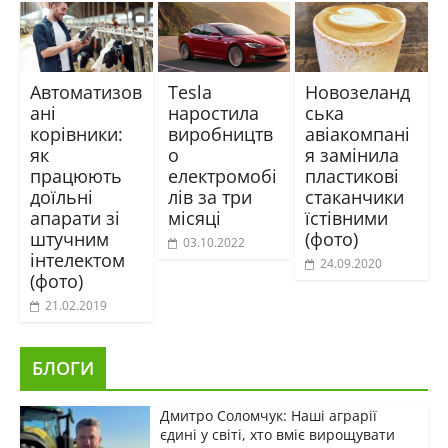
Автоматизов
Tesla
Новозеланд
ані
наростила
ська
корівники:
виробництв
авіакомпані
як
о
я замінила
працюють
електромобі
пластикові
доїльні
лів за три
стаканчики
апарати зі
місяці
їстівними
штучним
(фото)
03.10.2022
інтелектом
24.09.2020
(фото)
21.02.2019
БЛОГИ
Дмитро Соломчук: Наші аграрії
єдині у світі, хто вміє вирощувати