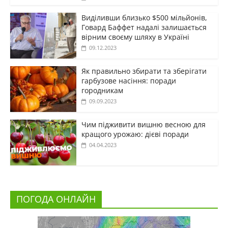
Виділивши близько $500 мільйонів,
Говард Баффет надалі залишається
вірним своєму шляху в Україні
09.12.2023
Як правильно збирати та зберігати
гарбузове насіння: поради
городникам
09.09.2023
Чим підживити вишню весною для
кращого урожаю: дієві поради
04.04.2023
ПОГОДА ОНЛАЙН