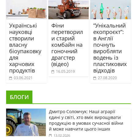
Українські
Фіни
“Унікальний
науковці
перетворил
екопроєкт”:
створили
и старий
в Англії
власну
комбайн на
почнуть
біоупаковку
гоночний
виробляти
для
драгстер
водень із
харчових
(відео)
пластикових
продуктів
відходів
16.05.2019
03.06.2021
27.08.2020
БЛОГИ
Дмитро Соломчук: Наші аграрії
єдині у світі, хто вміє вирощувати
продукцію в умовах сучасної війни
й може навчити цього інших
13.02.2026