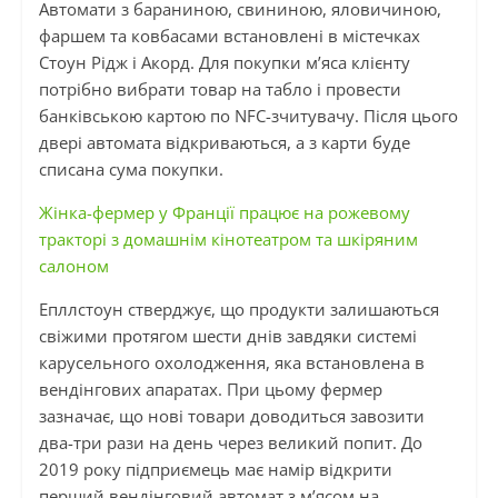
Автомати з бараниною, свининою, яловичиною,
фаршем та ковбасами встановлені в містечках
Стоун Рідж і Акорд. Для покупки м’яса клієнту
потрібно вибрати товар на табло і провести
банківською картою по NFC-зчитувачу. Після цього
двері автомата відкриваються, а з карти буде
списана сума покупки.
Жінка-фермер у Франції працює на рожевому
тракторі з домашнім кінотеатром та шкіряним
салоном
Епллстоун стверджує, що продукти залишаються
свіжими протягом шести днів завдяки системі
карусельного охолодження, яка встановлена в
вендінгових апаратах. При цьому фермер
зазначає, що нові товари доводиться завозити
два-три рази на день через великий попит. До
2019 року підприємець має намір відкрити
перший вендінговий автомат з м’ясом на