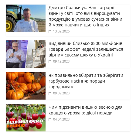
Дмитро Соломчук: Наші аграрії
єдині у світі, хто вміє вирощувати
продукцію в умовах сучасної війни
й може навчити цього інших
13.02.2026
Виділивши близько $500 мільйонів,
Говард Баффет надалі залишається
вірним своєму шляху в Україні
09.12.2023
Як правильно збирати та зберігати
гарбузове насіння: поради
городникам
09.09.2023
Чим підживити вишню весною для
кращого урожаю: дієві поради
04.04.2023