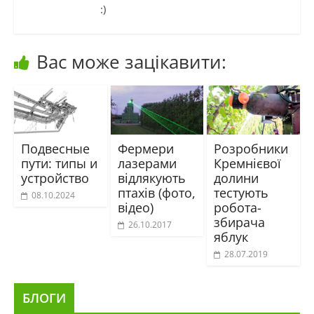
:)
Вас може зацікавити:
Подвесные
Фермери
Розробники
пути: типы и
лазерами
Кремнієвої
устройство
відлякують
долини
птахів (фото,
тестують
08.10.2024
відео)
робота-
збирача
26.10.2017
яблук
28.07.2019
БЛОГИ