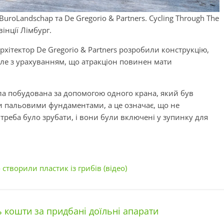
BuroLandschap та De Gregorio & Partners. Cycling Through The
інції Лімбург.
хітектор De Gregorio & Partners розробили конструкцію,
але з урахуванням, що атракціон повинен мати
ла побудована за допомогою одного крана, який був
ми пальовими фундаментами, а це означає, що не
 треба було зрубати, і вони були включені у зупинку для
створили пластик із грибів (відео)
кошти за придбані доїльні апарати