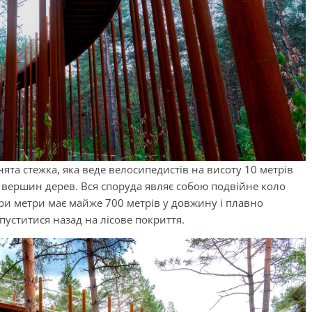
ята стежка, яка веде велосипедистів на висоту 10 метрів
 вершин дерев. Вся споруда являє собою подвійне коло
ри метри має майже 700 метрів у довжину і плавно
спуститися назад на лісове покриття.