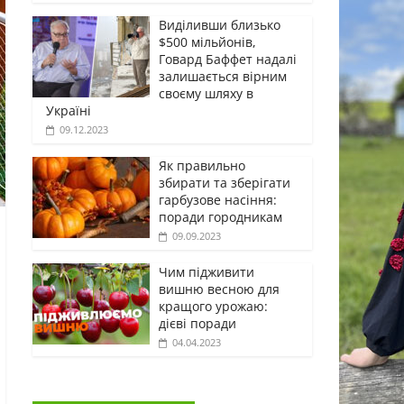
Виділивши близько
$500 мільйонів,
Говард Баффет надалі
залишається вірним
своєму шляху в
Україні
09.12.2023
Як правильно
збирати та зберігати
гарбузове насіння:
поради городникам
09.09.2023
Чим підживити
вишню весною для
кращого урожаю:
дієві поради
04.04.2023