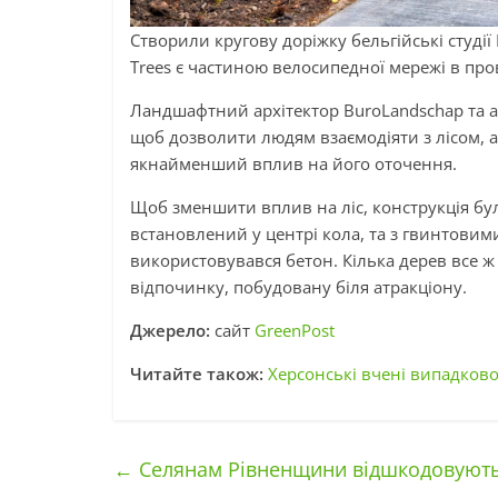
Створили кругову доріжку бельгійські студії 
Trees є частиною велосипедної мережі в пров
Ландшафтний архітектор BuroLandschap та ар
щоб дозволити людям взаємодіяти з лісом, 
якнайменший вплив на його оточення.
Щоб зменшити вплив на ліс, конструкція бу
встановлений у центрі кола, та з гвинтови
використовувався бетон. Кілька дерев все ж
відпочинку, побудовану біля атракціону.
Джерело:
сайт
GreenPost
Читайте також:
Херсонські вчені випадково 
←
Селянам Рівненщини відшкодовують 