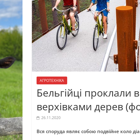
АГРОТЕХНІКА
Бельгійці проклали 
верхівками дерев (фо
26.11.2020
Вся споруда являє собою подвійне коло ді