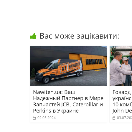
Вас може зацікавити:
Nawiteh.ua: Ваш
Говард
Надежный Партнер в Мире
україн
Запчастей JCB, Caterpillar и
10 комб
Perkins в Украине
John De
02.05.2024
03.07.20