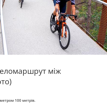
веломаршрут між
то)
аметром 100 метрів.