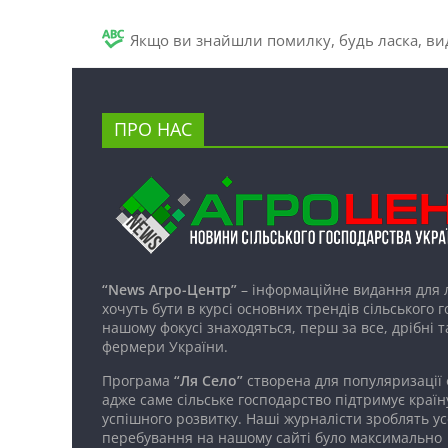
Якщо ви знайшли помилку, будь ласка, вид
ПРО НАС
“News Агро-Центр”
– інформаційне видання для 
хочуть бути в курсі основних трендів сільського 
нашому фокусі знаходяться, перш за все, дрібні т
фермери України.
Програма
“Ля Село”
створена для популяризації
адже саме сільське господарство підтримує країн
успішного розвитку. Наші журналісти зроблять ус
перебування на нашому сайті було максимально