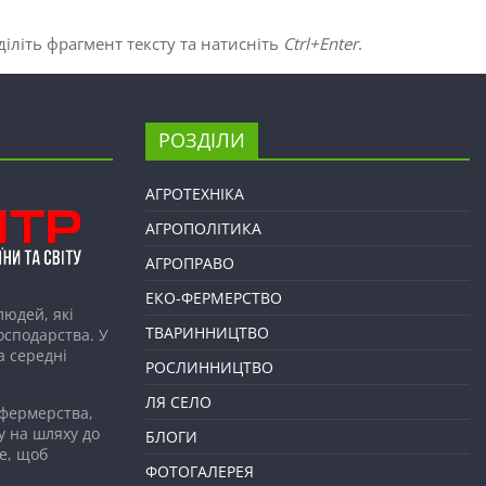
іліть фрагмент тексту та натисніть
Ctrl+Enter
.
РОЗДІЛИ
АГРОТЕХНІКА
АГРОПОЛІТИКА
АГРОПРАВО
ЕКО-ФЕРМЕРСТВО
людей, які
ТВАРИННИЦТВО
господарства. У
а середні
РОСЛИННИЦТВО
ЛЯ СЕЛО
 фермерства,
у на шляху до
БЛОГИ
е, щоб
ФОТОГАЛЕРЕЯ