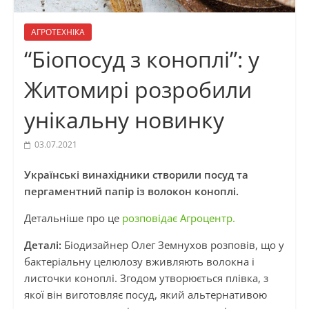
АГРОТЕХНІКА
“Біопосуд з коноплі”: у
Житомирі розробили
унікальну новинку
03.07.2021
Українські винахідники створили посуд та
пергаментний папір із волокон коноплі.
Детальніше про це
розповідає Агроцентр.
Деталі:
Біодизайнер Олег Земнухов розповів, що у
бактеріальну целюлозу вживляють волокна і
листочки коноплі. Згодом утворюється плівка, з
якої він виготовляє посуд, який альтернативою