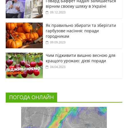
Говард Баффет надалі залишається
вірним своєму шляху в Україні
09.12.2023
Як правильно збирати та зберігати
гарбузове насіння: поради
городникам
09.09.2023
Чим підживити вишню весною для
кращого урожаю: дієві поради
04.04.2023
ПОГОДА ОНЛАЙН