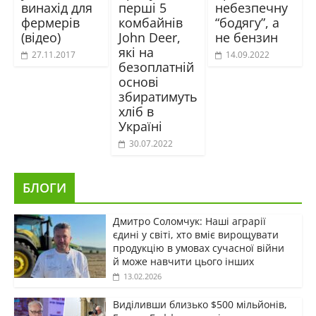
винахід для
перші 5
небезпечну
фермерів
комбайнів
“бодягу”, а
(відео)
John Deer,
не бензин
які на
27.11.2017
14.09.2022
безоплатній
основі
збиратимуть
хліб в
Україні
30.07.2022
БЛОГИ
Дмитро Соломчук: Наші аграрії
єдині у світі, хто вміє вирощувати
продукцію в умовах сучасної війни
й може навчити цього інших
13.02.2026
Виділивши близько $500 мільйонів,