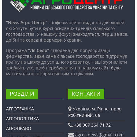
“News Агро-Центр”
– інформаційне видання для людей,
які хочуть бути в курсі основних трендів сільського
господарства. У нашому фокусі знаходяться, перш за все,
дрібні та середні фермери України.
Програма
“Ля Село”
створена для популяризації
фермерства, адже саме сільське господарство підтримує
країну на шляху до успішного розвитку. Наші журналісти
зроблять усе, щоб перебування на нашому сайті було
максимально інформативним та цікавим.
РОЗДІЛИ
КОНТАКТИ
АГРОТЕХНІКА
Україна, м. Рівне, пров.
Робітничий, 6а
АГРОПОЛІТИКА
+38 067 364 71 72
АГРОПРАВО
agroc.news@gmail.com