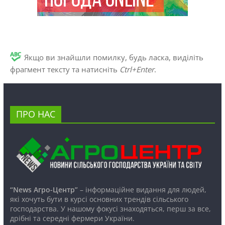
Якщо ви знайшли помилку, будь ласка, виділіть
фрагмент тексту та натисніть
Ctrl+Enter
.
ПРО НАС
“News Агро-Центр”
– інформаційне видання для людей,
які хочуть бути в курсі основних трендів сільського
господарства. У нашому фокусі знаходяться, перш за все,
дрібні та середні фермери України.