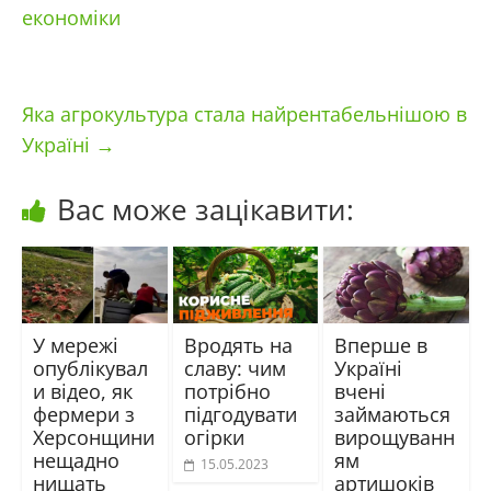
економіки
Яка агрокультура стала найрентабельнішою в
Україні
→
Вас може зацікавити:
У мережі
Вродять на
Вперше в
опублікувал
славу: чим
Україні
и відео, як
потрібно
вчені
фермери з
підгодувати
займаються
Херсонщини
огірки
вирощуванн
нещадно
ям
15.05.2023
нищать
артишоків