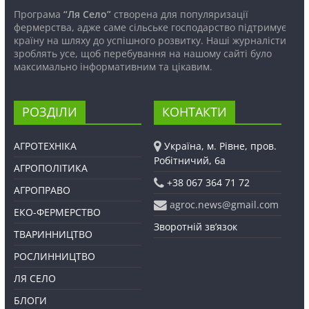
Програма
“Ля Село”
створена для популяризації
фермерства, адже саме сільське господарство підтримує
країну на шляху до успішного розвитку. Наші журналісти
зроблять усе, щоб перебування на нашому сайті було
максимально інформативним та цікавим.
РОЗДІЛИ
КОНТАКТИ
АГРОТЕХНІКА
Україна, м. Рівне, пров.
Робітничий, 6а
АГРОПОЛІТИКА
+38 067 364 71 72
АГРОПРАВО
agroc.news@gmail.com
ЕКО-ФЕРМЕРСТВО
Зворотній зв’язок
ТВАРИННИЦТВО
РОСЛИННИЦТВО
ЛЯ СЕЛО
БЛОГИ