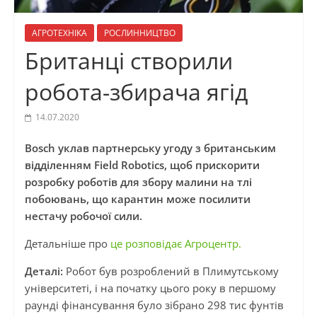
АГРОТЕХНІКА
РОСЛИННИЦТВО
Британці створили
робота-збирача ягід
14.07.2020
Bosch уклав партнерську угоду з британським
відділенням Field Robotics, щоб прискорити
розробку роботів для збору малини на тлі
побоювань, що карантин може посилити
нестачу робочої сили.
Детальніше про
це розповідає Агроцентр.
Деталі:
Робот був розроблений в Плимутському
університеті, і на початку цього року в першому
раунді фінансування було зібрано 298 тис фунтів