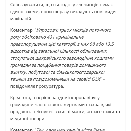
Слід зауважити, що сьогодні у злочинців немає
єдиної схеми, вони щоразу вигадують нові види
махінацій.
Коментар:
“
Упродовж трьох місяців поточного
року обліковано 431 кримінальне
правопорушення цієї категорії, з них 58 або 13,5
відсотків від загальної кількості облікованих
стосуються шахрайського заволодіння коштами
громадян за придбання товарів домашнього
вжитку, побутової та сільськогосподарської
техніки за повідомленнями на сервісі OLX
” –
повідомляє прокуратура.
Крім того, в період пандемії коронавірусу
громадяни часто стають жертвами шахраїв, які
продають неіснуючі захисні маски, антисептики та
медичні товари.
Коментар:
“
Так, двоє мешканців міста Рівне