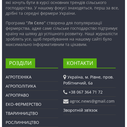
які хочуть бути в курсі основних трендів сільського
господарства. У нашому фокусі знаходяться, перш за все,
дрібні та середні фермери України.
Програма
“Ля Село”
створена для популяризації
фермерства, адже саме сільське господарство підтримує
країну на шляху до успішного розвитку. Наші журналісти
зроблять усе, щоб перебування на нашому сайті було
максимально інформативним та цікавим.
РОЗДІЛИ
КОНТАКТИ
АГРОТЕХНІКА
Україна, м. Рівне, пров.
Робітничий, 6а
АГРОПОЛІТИКА
+38 067 364 71 72
АГРОПРАВО
agroc.news@gmail.com
ЕКО-ФЕРМЕРСТВО
Зворотній зв’язок
ТВАРИННИЦТВО
РОСЛИННИЦТВО