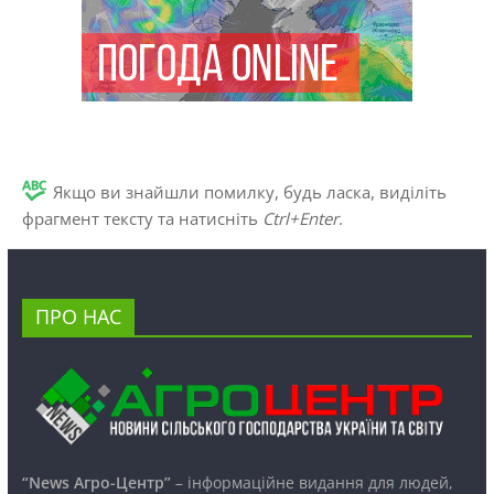
Якщо ви знайшли помилку, будь ласка, виділіть
фрагмент тексту та натисніть
Ctrl+Enter
.
ПРО НАС
“News Агро-Центр”
– інформаційне видання для людей,