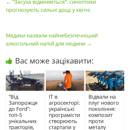
←
“Засуха відміняється”: синоптики
прогнозують сильні дощі у квітні
Медики назвали найнебезпечніший
алкогольний напій для людини
→
Вас може зацікавити:
“Від
ІТ в
Відвали на
Запорожця
агросекторі:
плуг нового
до Ford”:
українські
покоління:
топ-5
програмісти
композит
унікальних
створюють
проти
тракторів,
стартапи у
металу