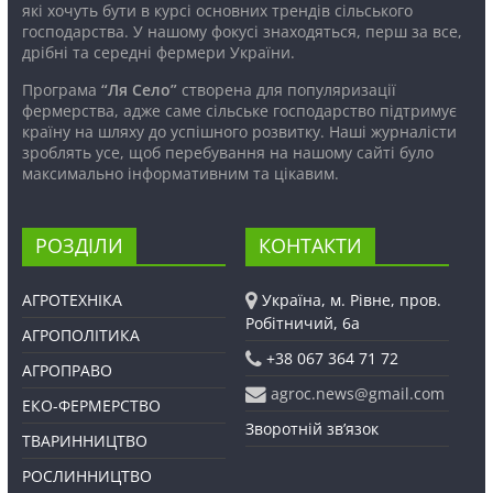
які хочуть бути в курсі основних трендів сільського
господарства. У нашому фокусі знаходяться, перш за все,
дрібні та середні фермери України.
Програма
“Ля Село”
створена для популяризації
фермерства, адже саме сільське господарство підтримує
країну на шляху до успішного розвитку. Наші журналісти
зроблять усе, щоб перебування на нашому сайті було
максимально інформативним та цікавим.
РОЗДІЛИ
КОНТАКТИ
АГРОТЕХНІКА
Україна, м. Рівне, пров.
Робітничий, 6а
АГРОПОЛІТИКА
+38 067 364 71 72
АГРОПРАВО
agroc.news@gmail.com
ЕКО-ФЕРМЕРСТВО
Зворотній зв’язок
ТВАРИННИЦТВО
РОСЛИННИЦТВО