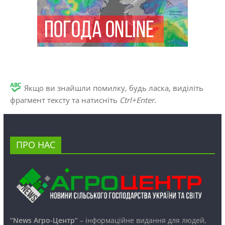
Якщо ви знайшли помилку, будь ласка, виділіть
фрагмент тексту та натисніть
Ctrl+Enter
.
ПРО НАС
“News Агро-Центр”
– інформаційне видання для людей,