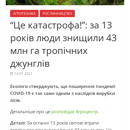
АГРОТЕХНІКА
РОСЛИННИЦТВО
“Це катастрофа!”: за 13
років люди знищили 43
млн га тропічних
джунглів
14.01.2021
Екологи стверджують, що поширення пандемії
COVID-19 є так само одним з наслідків вирубки
лісів.
Детальніше про це
розповідає Агроцентр.
Деталі:
За останні 13 років світові втрати
тропічного лісу склали понад 43 млн га лісу. Це