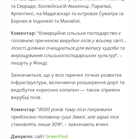
та Серрадо, болівійській Амазонці, Парагваї,
Аргентині, на Мадагаскарі та островах Суматра та
Борнео в Індонезії та Малайзії.
Коментар:
“
Комерційне сільське господарство є
головною причиною вирубки лісів у всьому світі…
лісисті ділянки очищуються для випасу худоби та
вирощування сільськогосподарських культур
“, –
пишуть у Фонді.
Зазначається, що у всіх гарячих точках розвиток
інфраструктури, включаючи розширення доріг та
видобуток корисних копалин — також сприяли
вирубці лісів.
Коментар:
“
8000 років тому ліси покривали
приблизно половину суші Землі, але зараз ліси
становлять лише 30%
“, – зазначають вчені.
Джерело:
сайт
GreenPost