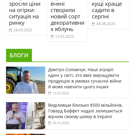
зросли ціни
вчені
кущі краще
на огірки:
створили
садити в
ситуація на
новий сорт
серпні
ринку
декоративни
08.08.2024
х яблунь
28.03.2023
13.02.2023
БЛОГИ
Дмитро Соломчук: Наші аграрії
єдині у світі, хто вміє вирощувати
продукцію в умовах сучасної війни
й може навчити цього інших
13.02.2026
Виділивши близько $500 мільйонів,
Говард Баффет надалі залишається
вірним своєму шляху в Україні
09.12.2023