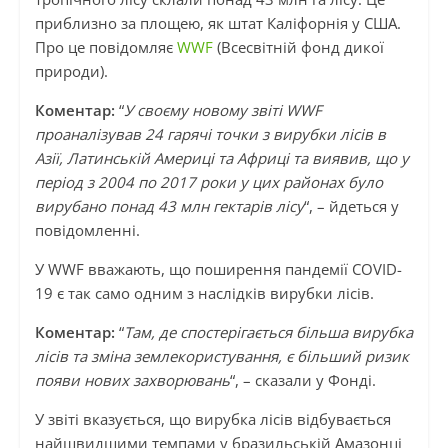
приблизно за площею, як штат Каліфорнія у США.
Про це повідомляє
WWF
(Всесвітній фонд дикої
природи).
Коментар:
“
У своєму новому звіті WWF
проаналізував 24 гарячі точки з вирубки лісів в
Азії, Латинській Америці та Африці та виявив, що у
період з 2004 по 2017 роки у цих районах було
вирубано понад 43 млн гектарів лісу
“, – йдеться у
повідомленні.
У WWF вважають, що поширення пандемії COVID-
19 є так само одним з наслідків вирубки лісів.
Коментар:
“
Там, де спостерігається більша вирубка
лісів та зміна землекористування, є більший ризик
появи нових захворювань
“, – сказали у Фонді.
У звіті вказується, що вирубка лісів відбувається
найшвидшими темпами у бразильській Амазонці