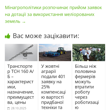
Мінагрополітики розпочинає прийом заявок
на дотації за використання меліорованих
земель
→
Вас може зацікавити:
Транспорте
У жовтні
Більш ніж
р ТСН 160 А/
аграрії
половина
Б –
подали 401
фермерів
характерист
заявку на
можуть
ики,
25%
втратити
назначение,
компенсаці
роботу
преимущест
ю вартості
через
ва, цены
придбаної
роботизаці
техніки та
ю
28.10.2025