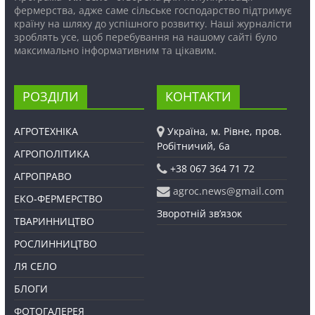
фермерства, адже саме сільське господарство підтримує
країну на шляху до успішного розвитку. Наші журналісти
зроблять усе, щоб перебування на нашому сайті було
максимально інформативним та цікавим.
РОЗДІЛИ
КОНТАКТИ
АГРОТЕХНІКА
Україна, м. Рівне, пров.
Робітничий, 6а
АГРОПОЛІТИКА
+38 067 364 71 72
АГРОПРАВО
agroc.news@gmail.com
ЕКО-ФЕРМЕРСТВО
Зворотній зв’язок
ТВАРИННИЦТВО
РОСЛИННИЦТВО
ЛЯ СЕЛО
БЛОГИ
ФОТОГАЛЕРЕЯ