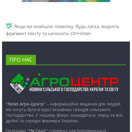
Якщо ви знайшли помилку, будь ласка, виділіть
фрагмент тексту та натисніть
Ctrl+Enter
.
ПРО НАС
“News Агро-Центр”
– інформаційне видання для людей,
які хочуть бути в курсі основних трендів сільського
господарства. У нашому фокусі знаходяться, перш за все,
дрібні та середні фермери України.
Програма
“Ля Село”
створена для популяризації