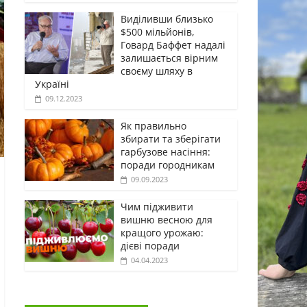
Виділивши близько
$500 мільйонів,
Говард Баффет надалі
залишається вірним
своєму шляху в
Україні
09.12.2023
Як правильно
збирати та зберігати
гарбузове насіння:
поради городникам
09.09.2023
Чим підживити
вишню весною для
кращого урожаю:
дієві поради
04.04.2023