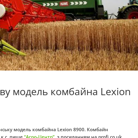
ову модель комбайна Lexion
нську модель комбайна Lexion 8900. Комбайн
к.с, пише
“Агро-Центр”
, з посиланням на profi.co.uk.