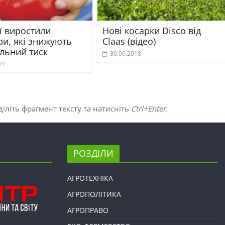
ї виростили
Нові косарки Disco від
ри, які знижують
Claas (відео)
альний тиск
30.06.2018
21
іліть фрагмент тексту та натисніть
Ctrl+Enter
.
РОЗДІЛИ
АГРОТЕХНІКА
АГРОПОЛІТИКА
АГРОПРАВО