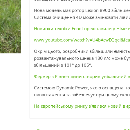
Нова модель має ротор Lexion 8900 збільшен
Система очищення 4D може змінювати лівий
Новинки техніки Fendt представили у Німечч
www.youtube.com/watch?v=U4bAcwEQqeI&feat
Окрім цього, розробники збільшили ємність
розвантажувального шнека 180 л/с може бут
збільшений з 101° до 105°.
Фермер з Рівненщини створив унікальний в
Системою Dynamic Power, якою оснащена но
навантаження та забезпечує при цьому екон
На європейському ринку з’явився новий вир