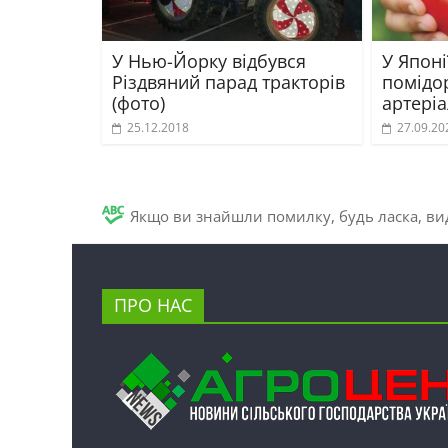
У Нью-Йорку відбувся
У Японі
Різдвяний парад тракторів
помідо
(фото)
артері
25.12.2018
27.09.20
Якщо ви знайшли помилку, будь ласка, вид
ПРО НАС