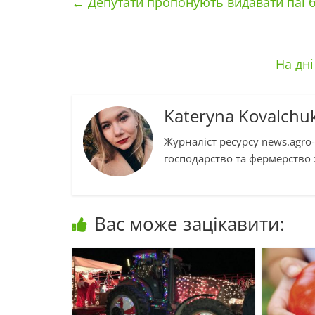
←
Депутати пропонують видавати паї б
На дн
Kateryna Kovalchu
Журналіст ресурсу news.agro-
господарство та фермерство :
Вас може зацікавити: