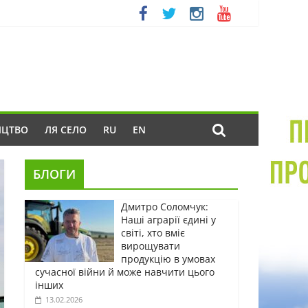
ИЦТВО
ЛЯ СЕЛО
RU
EN
БЛОГИ
Дмитро Соломчук:
Наші аграрії єдині у
світі, хто вміє
вирощувати
продукцію в умовах
сучасної війни й може навчити цього
інших
13.02.2026