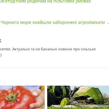
агатодітним родинам на пільгових умовах
і Чорного моря знайшли заборонені агрохімікати
k
center. Актуальні та не банальні новини про сільське
)