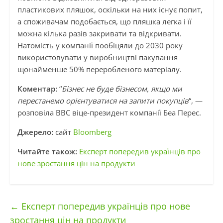
пластикових пляшок, оскільки на них існує попит,
а споживачам подобається, що пляшка легка і її
можна кілька разів закривати та відкривати.
Натомість у компанії пообіцяли до 2030 року
використовувати у виробництві пакування
щонайменше 50% переробленого матеріалу.
Коментар:
“
Бізнес не буде бізнесом, якщо ми
перестанемо орієнтуватися на запити покупців
“, —
розповіла BBC віце-президент компанії Беа Перес.
Джерело:
сайт
Bloomberg
Читайте також:
Експерт попередив українців про
нове зростання цін на продукти
←
Експерт попередив українців про нове
зростання цін на продукти