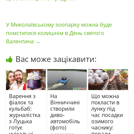
У Миколаївському зоопарку можна буде
помститися колишнім в День святого
Валентина
→
Вас може зацікавити:
Варення з
На
Що можна
фіалок та
Вінниччині
покласти в
кульбаб:
створили
лунку під
журналістка
диво-
час посадки
з Луцька
автомобіль
озимого
готує
(фото)
часнику:
унікальні
поради