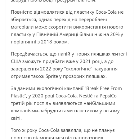
Повністю відмовлятися від пластику Coca-Cola не
збирається, однак перехід на перероблені
матеріали може скоротити використання нового
пластику у Північній Америці більш ніж на 20% у
порівнянні з 2018 роком.
Передбачається, що напій у нових пляшках жителі
США зможуть придбати вже у 2021 році, а до
завершення 2022 року “екологічне” пакування
отримає також Sprite у прозорих пляшках.
За даними екологічної кампанії “Break Free From
Plastic”, у 2020 році Coca-Cola, Nestlé та PepsiCo
третій рік поспіль виявляються найбільшими
компаніями-забрудниками пластиком у всьому
світі.
Того ж року Coca-Cola заявляла, що не планує
повністю відмовлятися від одноразових