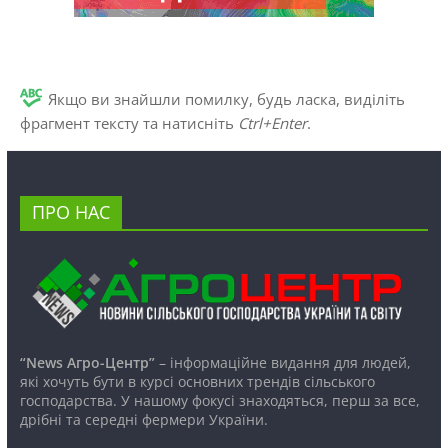
Якщо ви знайшли помилку, будь ласка, виділіть
фрагмент тексту та натисніть
Ctrl+Enter
.
ПРО НАС
“News Агро-Центр”
– інформаційне видання для людей,
які хочуть бути в курсі основних трендів сільського
господарства. У нашому фокусі знаходяться, перш за все,
дрібні та середні фермери України.