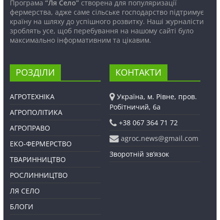
Програма
“Ля Село”
створена для популяризації
фермерства, адже саме сільське господарство підтримує
країну на шляху до успішного розвитку. Наші журналісти
зроблять усе, щоб перебування на нашому сайті було
максимально інформативним та цікавим.
РОЗДІЛИ
КОНТАКТИ
АГРОТЕХНІКА
Україна, м. Рівне, пров.
Робітничий, 6а
АГРОПОЛІТИКА
+38 067 364 71 72
АГРОПРАВО
agroc.news@gmail.com
ЕКО-ФЕРМЕРСТВО
Зворотній зв’язок
ТВАРИННИЦТВО
РОСЛИННИЦТВО
ЛЯ СЕЛО
БЛОГИ