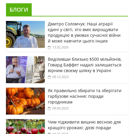
БЛОГИ
Дмитро Соломчук: Наші аграрії
єдині у світі, хто вміє вирощувати
продукцію в умовах сучасної війни
й може навчити цього інших
13.02.2026
Виділивши близько $500 мільйонів,
Говард Баффет надалі залишається
вірним своєму шляху в Україні
09.12.2023
Як правильно збирати та зберігати
гарбузове насіння: поради
городникам
09.09.2023
Чим підживити вишню весною для
кращого урожаю: дієві поради
04.04.2023