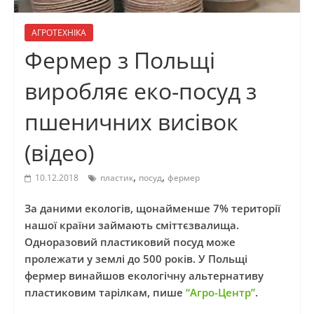
АГРОТЕХНІКА
Фермер з Польщі
виробляє еко-посуд з
пшеничних висівок
(відео)
,
,
10.12.2018
пластик
посуд
фермер
За даними екологів, щонайменше 7% території
нашої країни займають сміттєзвалища.
Одноразовий пластиковий посуд може
пролежати у землі до 500 років. У Польщі
фермер винайшов екологічну альтернативу
пластиковим тарілкам, пише
“Агро-Центр”
.