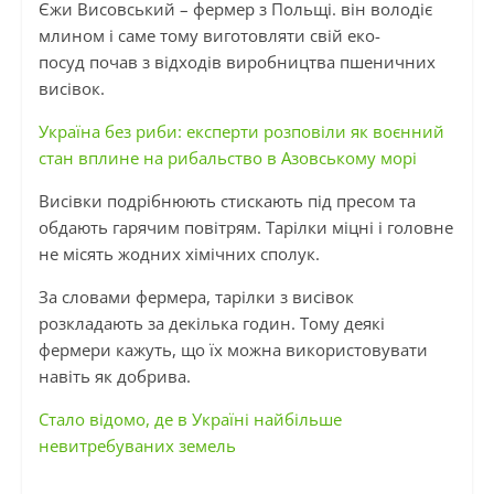
Єжи
Висовський
– фермер з Польщі. він володіє
млином і саме тому виготовляти свій
еко-
посуд
почав з відходів виробництва пшеничних
висівок.
Україна без риби: експерти розповіли як воєнний
стан вплине на рибальство в Азовському морі
Висівки подрібнюють стискають під пресом та
обдають
гарячим
повітрям. Тарілки міцні
і
головне
не місять жодних хімічних сполук.
За словами фермера, тарілки з висівок
розкладають за декілька годин. Тому деякі
фермери кажуть, що їх можна використовувати
навіть як добрива.
Стало відомо, де в Україні найбільше
невитребуваних земель