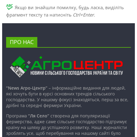
Якщо ви знайшли помилку, будь ласка, виділіть
фрагмент тексту та натисніть
Ctrl+Enter
.
ПРО НАС
“News Агро-Центр”
– інформаційне видання для людей,
які хочуть бути в курсі основних трендів сільського
господарства. У нашому фокусі знаходяться, перш за все,
дрібні та середні фермери України.
Програма
“Ля Село”
створена для популяризації
фермерства, адже саме сільське господарство підтримує
країну на шляху до успішного розвитку. Наші журналісти
зроблять усе, щоб перебування на нашому сайті було