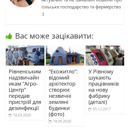
сільське господарство та фермерство
:)
Вас може зацікавити:
Рівненським
“Екожитло”:
У Рівному
надзвичайн
відомий
шукають
икам “Агро-
архітектор
працівників
Центр”
створює
на нову
передав
незвичні
фабрику
пристрій для
земляні
(деталі)
дезинфекції
будинки
05.12.2017
(фото)
18.03.2020
18.09.2020