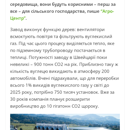
середовища, вони будуть корисними – перш за
все – для сільського господарства, пише
“Агро-
Центр”
.
Завод виконує функцію дерев: вентилятори
всмоктують повітря та фільтрують вуглекислий
газ. Під час цього процесу виділяється тепло, яке
по підземному трубопроводу постачається в
теплиці. Потужності заводу в Швейцарії поки
невеликі – 900 тонн СО2 на рік. Приблизно таку ж
кількість вуглецю викидають в атмосферу 200
автомобілів. Вчені підрахували, що для переробки
всього 1% викидів вуглекислого газу у світі до
2025 року, потрібно 750 тисяч установок. Вже за
30 років компанія планує розширити
виробництво до 10 гігатонн СО2 щороку.