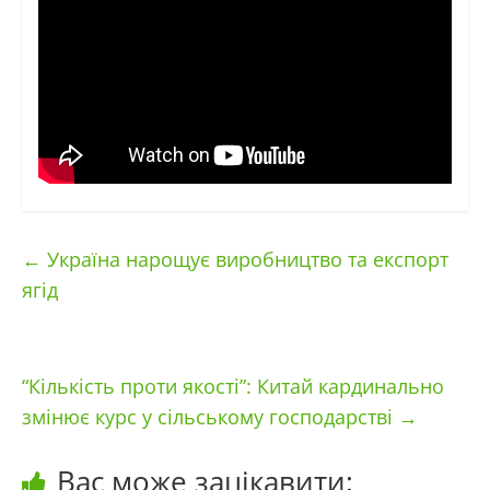
←
Україна нарощує виробництво та експорт
ягід
“Кількість проти якості”: Китай кардинально
змінює курс у сільському господарстві
→
Вас може зацікавити: