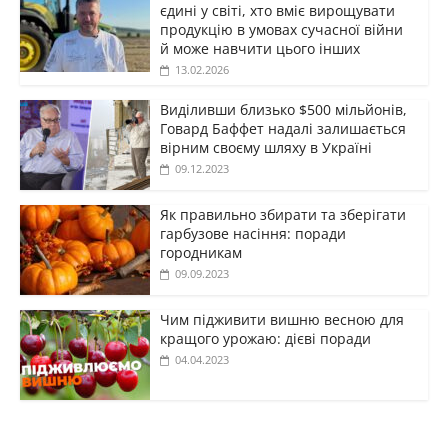
єдині у світі, хто вміє вирощувати
продукцію в умовах сучасної війни
й може навчити цього інших
13.02.2026
Виділивши близько $500 мільйонів,
Говард Баффет надалі залишається
вірним своєму шляху в Україні
09.12.2023
Як правильно збирати та зберігати
гарбузове насіння: поради
городникам
09.09.2023
Чим підживити вишню весною для
кращого урожаю: дієві поради
04.04.2023