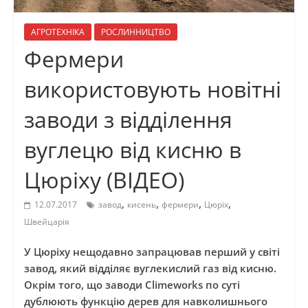
АГРОТЕХНІКА
РОСЛИННИЦТВО
Фермери
використовують новітні
заводи з відділення
вуглецю від кисню в
Цюріху (ВІДЕО)
,
,
,
,
12.07.2017
завод
кисень
фермери
Цюріх
Швейцарія
У Цюріху нещодавно запрацював перший у світі
завод, який відділяє вуглекислий газ від кисню.
Окрім того, що заводи Climeworks по суті
дублюють функцію дерев для навколишнього