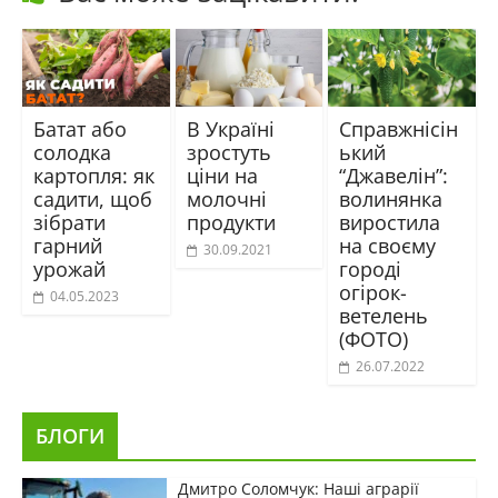
Батат або
В Україні
Справжнісін
солодка
зростуть
ький
картопля: як
ціни на
“Джавелін”:
садити, щоб
молочні
волинянка
зібрати
продукти
виростила
гарний
на своєму
30.09.2021
урожай
городі
огірок-
04.05.2023
ветелень
(ФОТО)
26.07.2022
БЛОГИ
Дмитро Соломчук: Наші аграрії