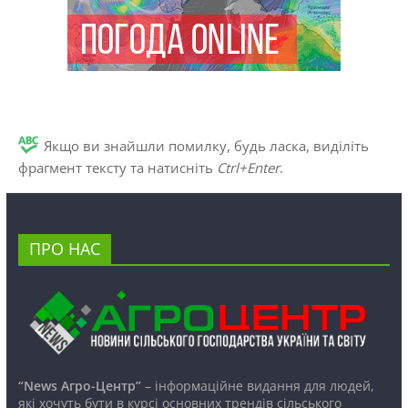
Якщо ви знайшли помилку, будь ласка, виділіть
фрагмент тексту та натисніть
Ctrl+Enter
.
ПРО НАС
“News Агро-Центр”
– інформаційне видання для людей,
які хочуть бути в курсі основних трендів сільського