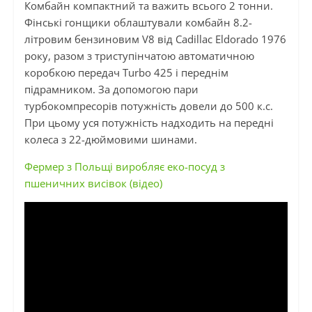
Комбайн компактний та важить всього 2 тонни.
Фінські
гонщики
облаштували комбайн 8.2-
літровим бензиновим V8 від Cadillac Eldorado 1976
року, разом з
триступінчатою
автоматичною
коробкою передач Turbo 425 і переднім
підрамником. За допомогою пари
турбокомпресорів потужність довели до 500 к.с.
При цьому уся потужність надходить на передні
колеса з 22-дюймовими шинами.
Фермер з Польщі виробляє еко-посуд з
пшеничних висівок (відео)