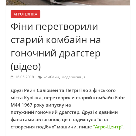
АГРОТЕХНІКА
Фіни перетворили
старий комбайн на
гоночний драгстер
(відео)
,
16.05.2019
комбайн
модернізація
Друзі Рейн
Савіойей
та Петрі
Пло
з фінського
міста
Курікка
, перетворили
старий комбайн Fahr
M44 1967 року випуску на
потужний
гоночний
драгстер
. Друзі є давніми
фанатами автогонок, це і надихнуло їх на
створення подібної машини, пише
“Агро-Центр”
.