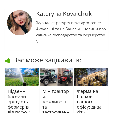
Kateryna Kovalchuk
Журналіст ресурсу news.agro-center.
Актуальні та не банальні новини про
сільське господарство та фермерство
:)
Вас може зацікавити:
Підземні
Мінітрактор
Ферма на
басейни
и:
балконі
врятують
можливості
вашого
фермерів
та
офісу: дива
від посухи
застосуванн
сіті-