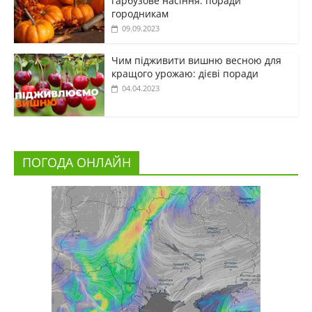
гарбузове насіння: поради
городникам
09.09.2023
Чим підживити вишню весною для
кращого урожаю: дієві поради
04.04.2023
ПОГОДА ОНЛАЙН