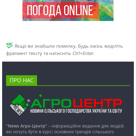
Якщо ви знайшли помилку, будь ласка, виділіть
фрагмент тексту та натисніть
Ctrl+Enter
.
ПРО НАС
“News Агро-Центр”
– інформаційне видання для людей,
які хочуть бути в курсі основних трендів сільського