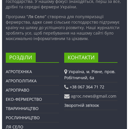
господарства. У нашому фокусі знаходяться, перш за все,
дрібні та середні фермери України.
Програма
“Ля Село”
створена для популяризації
фермерства, адже саме сільське господарство підтримує
країну на шляху до успішного розвитку. Наші журналісти
зроблять усе, щоб перебування на нашому сайті було
максимально інформативним та цікавим.
РОЗДІЛИ
КОНТАКТИ
АГРОТЕХНІКА
Україна, м. Рівне, пров.
Робітничий, 6а
АГРОПОЛІТИКА
+38 067 364 71 72
АГРОПРАВО
agroc.news@gmail.com
ЕКО-ФЕРМЕРСТВО
Зворотній зв’язок
ТВАРИННИЦТВО
РОСЛИННИЦТВО
ЛЯ СЕЛО