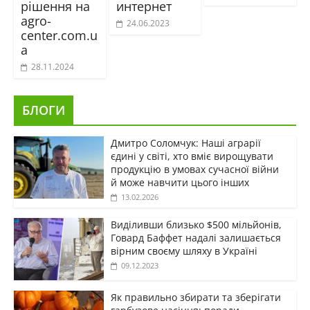
рішення на
интернет
agro-
24.06.2023
center.com.u
a
28.11.2024
БЛОГИ
Дмитро Соломчук: Наші аграрії
єдині у світі, хто вміє вирощувати
продукцію в умовах сучасної війни
й може навчити цього інших
13.02.2026
Виділивши близько $500 мільйонів,
Говард Баффет надалі залишається
вірним своєму шляху в Україні
09.12.2023
Як правильно збирати та зберігати