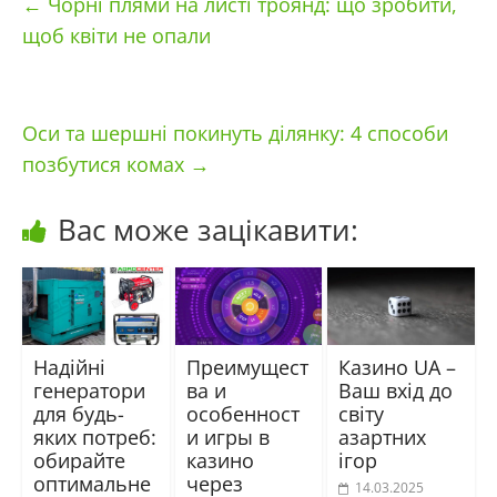
←
Чорні плями на листі троянд: що зробити,
щоб квіти не опали
Оси та шершні покинуть ділянку: 4 способи
позбутися комах
→
Вас може зацікавити:
Надійні
Преимущест
Казино UA –
генератори
ва и
Ваш вхід до
для будь-
особенност
світу
яких потреб:
и игры в
азартних
обирайте
казино
ігор
оптимальне
через
14.03.2025