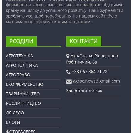
фермерства, адже саме сільське господарство підтримує
країну на шляху до успішного розвитку. Наші журналісти
зроблять усе, щоб перебування на нашому сайті було
максимально інформативним та цікавим.
РОЗДІЛИ
КОНТАКТИ
АГРОТЕХНІКА
Україна, м. Рівне, пров.
Робітничий, 6а
АГРОПОЛІТИКА
+38 067 364 71 72
АГРОПРАВО
agroc.news@gmail.com
ЕКО-ФЕРМЕРСТВО
Зворотній зв’язок
ТВАРИННИЦТВО
РОСЛИННИЦТВО
ЛЯ СЕЛО
БЛОГИ
ФОТОГАЛЕРЕЯ