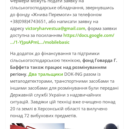
Фермери можуть подати заявку на
сільськогосподарське обладнання, звернувшись
до фонду «Жнива Перемоги» за телефоном
+38(098)4743651, або написати заявку на
адресу
victoryharvestua@gmail.com
, форма заявки
доступна за посиланням
https://docs.google.com/
…/1-YJpsAPmL…/mobilebasic
На додаток до фінансування та підтримки
сільськогосподарською технікою,
фонд Говарда Г.
Баффета також працює над розмінуванням
регіону
.
Два тральщики
DOK-ING разом із
металодетекторами, транспортними засобами та
іншими засобами для розмінування були передані
Державній службі України з надзвичайних
ситуацій. Завдяки цій техніці вже очищено понад
20 га землі в Херсонській області та вилучено
понад 72 вибухових предметів.