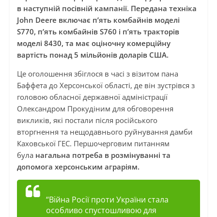
в наступній посівній кампанії. Передана техніка
John Deere включає п’ять комбайнів моделі
S770, п’ять комбайнів S760 і п’ять тракторів
моделі 8430, та має оціночну комерційну
вартість понад 5 мільйонів доларів США.
Це оголошення збіглося в часі з візитом пана
Баффета до Херсонської області, де він зустрівся з
головою обласної державної адміністрації
Олександром Прокудіним для обговорення
викликів, які постали після російського
вторгнення та нещодавнього руйнування дамби
Каховської ГЕС. Першочерговим питанням
була
нагальна потреба в розмінуванні та
допомога херсонським аграріям.
“Війна Росії проти України стала
особливо спустошливою для