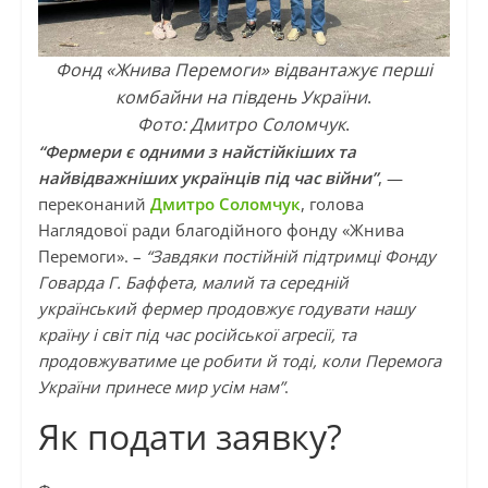
Фонд «Жнива Перемоги» відвантажує перші
комбайни на південь України
.
Фото: Дмитро Соломчук
.
“Фермери є одними з найстійкіших та
найвідважніших українців під час війни”
, —
переконаний
Дмитро Соломчук
, голова
Наглядової ради благодійного фонду «Жнива
Перемоги». –
“Завдяки постійній підтримці Фонду
Говарда Г. Баффета, малий та середній
український фермер продовжує годувати нашу
країну і світ під час російської агресії, та
продовжуватиме це робити й тоді, коли Перемога
України принесе мир усім нам”
.
Як подати заявку?