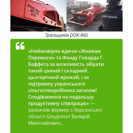
Тральщики DOK-ING
«Неймовірно вдячні «Жнивам
Перемоги» та Фонду Говарда Г.
Баффета за можливість зібрати
такий цінний і складний
цьогорічний врожай, і за
підтримку українського
сільгоспвиробника загалом!
Сподіваємося на подальшу
продуктивну співпрацю»
—
зазначив фермер з Херсонської
області Шкуропат Валерій
Миколайович,.