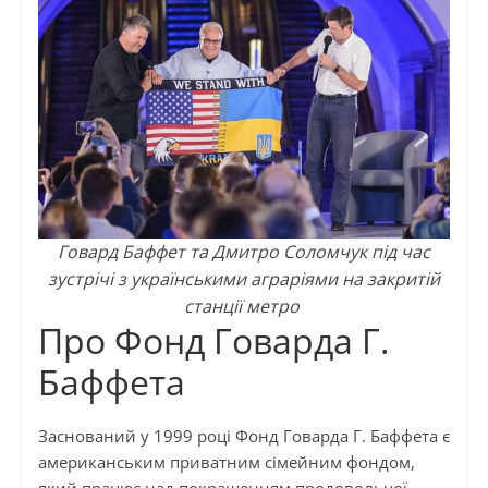
Говард Баффет та Дмитро Соломчук під час
зустрічі з українськими аграріями на закритій
станції метро
Про Фонд Говарда Г.
Баффета
Заснований у 1999 році Фонд Говарда Г. Баффета є
американським приватним сімейним фондом,
який працює над покращенням продовольчої