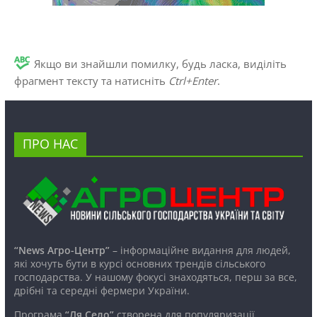
Якщо ви знайшли помилку, будь ласка, виділіть
фрагмент тексту та натисніть
Ctrl+Enter
.
ПРО НАС
“News Агро-Центр”
– інформаційне видання для людей,
які хочуть бути в курсі основних трендів сільського
господарства. У нашому фокусі знаходяться, перш за все,
дрібні та середні фермери України.
Програма
“Ля Село”
створена для популяризації