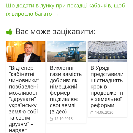
Що додати в лунку при посадці кабачків, щоб
їх виросло багато
→
Вас може зацікавити:
“Відтепер
Вихлопні
В Уряді
“кабінетні
гази замість
представили
чиновники”
добрив: як
шістнадцять
позбавлені
німецький
кроків
можливості
фермер
продовженн
“дарувати”
підживлює
я земельної
українську
свої землі
реформи
землю собі
(відео)
14.06.2020
та своїм
15.10.2018
друзям” –
нардеп