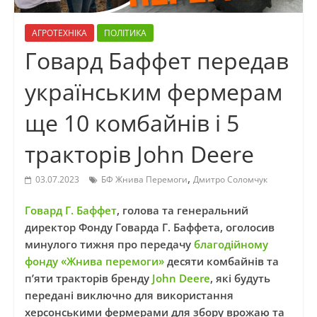
АГРОТЕХНІКА
ПОЛІТИКА
Говард Баффет передав
українським фермерам
ще 10 комбайнів і 5
тракторів John Deere
,
03.07.2023
БФ Жнива Перемоги
Дмитро Соломчук
Говард Г. Баффет
, голова та генеральний
директор Фонду Говарда Г. Баффета, оголосив
минулого тижня про передачу
благодійному
фонду «Жнива перемоги»
десяти комбайнів та
п’яти тракторів бренду
John Deere
, які будуть
передані виключно для використання
херсонськими фермерами для збору врожаю та