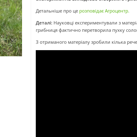
Детальніше про це
розповідає Агроцентр.
Деталі:
Науковці експериментували з матері
грибниця фактично перетворила пухку солом
З отриманого матеріалу зробили кілька рече