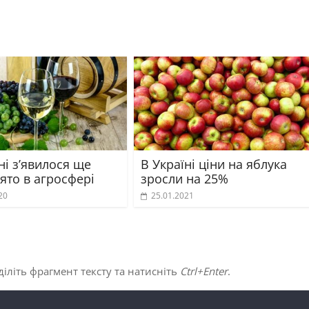
ні з’явилося ще
В Україні ціни на яблука
ято в агросфері
зросли на 25%
20
25.01.2021
іліть фрагмент тексту та натисніть
Ctrl+Enter
.