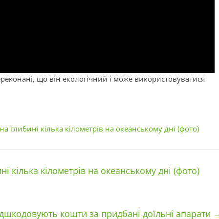
ереконані, що він екологічний і може використовуватися
на глибині кілька кілометрів на океанському дні (фото)
і кілька кілометрів на океанському дні (фото)
дшкодовують кошти за придбані доїльні апарати