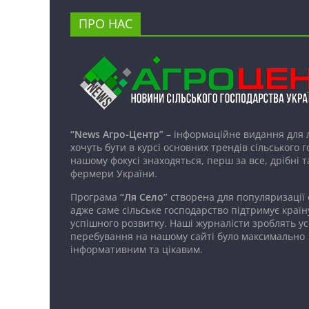
ПРО НАС
“News Агро-Центр”
– інформаційне видання для 
хочуть бути в курсі основних трендів сільського 
нашому фокусі знаходяться, перш за все, дрібні т
фермери України.
Програма
“Ля Село”
створена для популяризації
адже саме сільське господарство підтримує країн
успішного розвитку. Наші журналісти зроблять ус
перебування на нашому сайті було максимально
інформативним та цікавим.