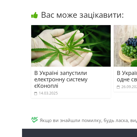
Вас може зацікавити:
В Україні запустили
В Украї
електронну систему
одне св
єКоноплі
26.09.20
14.03.2025
Якщо ви знайшли помилку, будь ласка, вид