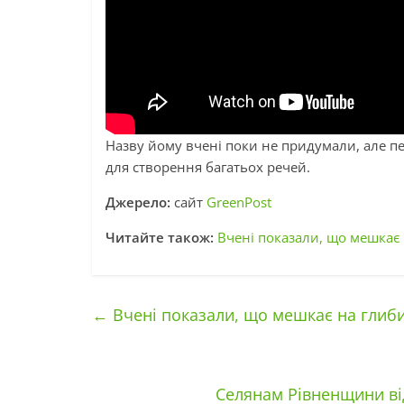
Назву йому вчені поки не придумали, але п
для створення багатьох речей.
Джерело:
сайт
GreenPost
Читайте також:
Вчені показали, що мешкає 
←
Вчені показали, що мешкає на глибин
Селянам Рівненщини ві