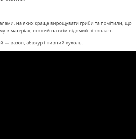
алами, на яких краще вирощувати гриби та помітили, що
у в матеріал, схожий на всім відомий пінопласт.
й — вазон, абажур і пивний кухоль.