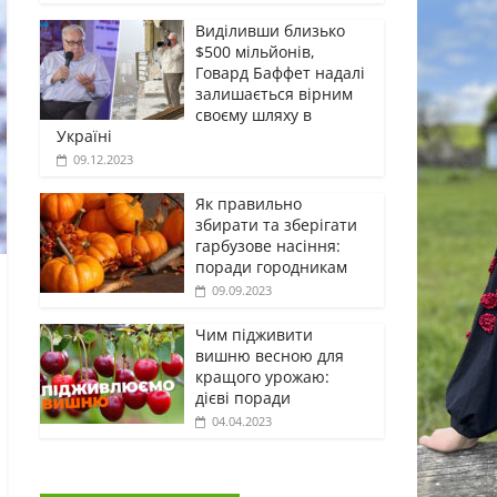
Виділивши близько
$500 мільйонів,
Говард Баффет надалі
залишається вірним
своєму шляху в
Україні
09.12.2023
Як правильно
збирати та зберігати
гарбузове насіння:
поради городникам
09.09.2023
Чим підживити
вишню весною для
кращого урожаю:
дієві поради
04.04.2023