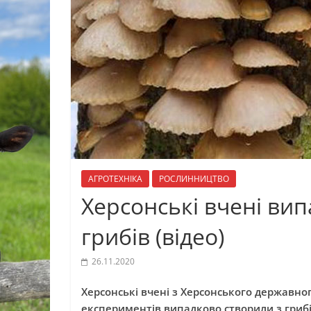
АГРОТЕХНІКА
РОСЛИННИЦТВО
Херсонські вчені вип
грибів (відео)
26.11.2020
Херсонські вчені з Херсонського державног
експериментів випадково створили з гриб