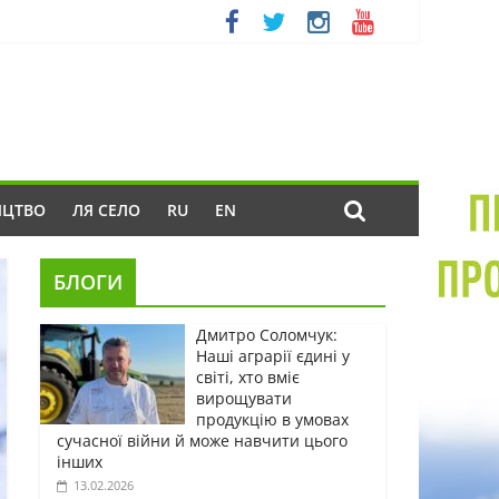
ИЦТВО
ЛЯ СЕЛО
RU
EN
БЛОГИ
Дмитро Соломчук:
Наші аграрії єдині у
світі, хто вміє
вирощувати
продукцію в умовах
сучасної війни й може навчити цього
інших
13.02.2026