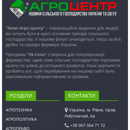
“News Агро-Центр”
– інформаційне видання для людей,
які хочуть бути в курсі основних трендів сільського
господарства. У нашому фокусі знаходяться, перш за все,
дрібні та середні фермери України.
Програма
“Ля Село”
створена для популяризації
фермерства, адже саме сільське господарство підтримує
країну на шляху до успішного розвитку. Наші журналісти
зроблять усе, щоб перебування на нашому сайті було
максимально інформативним та цікавим.
РОЗДІЛИ
КОНТАКТИ
АГРОТЕХНІКА
Україна, м. Рівне, пров.
Робітничий, 6а
АГРОПОЛІТИКА
+38 067 364 71 72
АГРОПРАВО