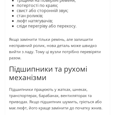
тріщини на поверхні ременя;
потертості по краях;
свист або сторонній звук;
стан роликів;
люфт натягувачів;
сліди перегріву або перекосу.
Якщо замінити тільки ремінь, але залишити
несправний ролик, нова деталь може швидко
вийти з ладу. Тому ці вузли потрібно перевіряти
разом.
Підшипники та рухомі
механізми
Підшипники працюють у жатках, шнеках,
транспортерах, барабанах, вентиляторах та
приводах. Якщо підшипник шумить, гріється або
має люфт, його краще замінити до початку жнив.