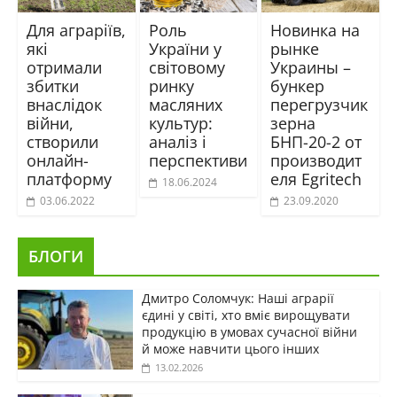
Для аграріїв,
Роль
Новинка на
які
України у
рынке
отримали
світовому
Украины –
збитки
ринку
бункер
внаслідок
масляних
перегрузчик
війни,
культур:
зерна
створили
аналіз і
БНП-20-2 от
онлайн-
перспективи
производит
платформу
еля Egritech
18.06.2024
03.06.2022
23.09.2020
БЛОГИ
Дмитро Соломчук: Наші аграрії
єдині у світі, хто вміє вирощувати
продукцію в умовах сучасної війни
й може навчити цього інших
13.02.2026