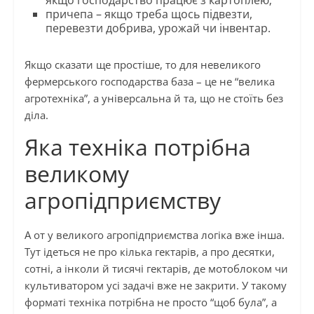
якщо господарство працює з картоплею;
причепа – якщо треба щось підвезти,
перевезти добрива, урожай чи інвентар.
Якщо сказати ще простіше, то для невеликого
фермерського господарства база – це не “велика
агротехніка”, а універсальна й та, що не стоїть без
діла.
Яка техніка потрібна
великому
агропідприємству
А от у великого агропідприємства логіка вже інша.
Тут ідеться не про кілька гектарів, а про десятки,
сотні, а інколи й тисячі гектарів, де мотоблоком чи
культиватором усі задачі вже не закрити. У такому
форматі техніка потрібна не просто “щоб була”, а