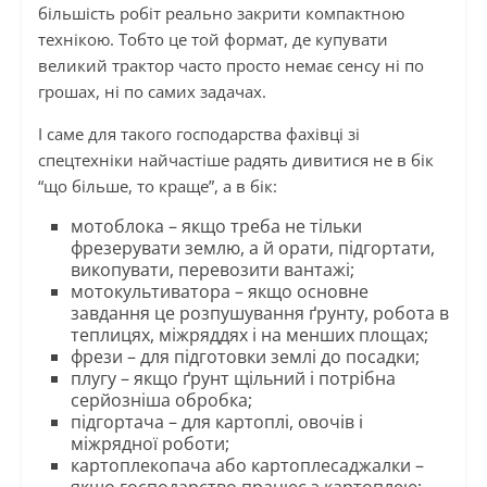
більшість робіт реально закрити компактною
технікою. Тобто це той формат, де купувати
великий трактор часто просто немає сенсу ні по
грошах, ні по самих задачах.
І саме для такого господарства фахівці зі
спецтехніки найчастіше радять дивитися не в бік
“що більше, то краще”, а в бік:
мотоблока – якщо треба не тільки
фрезерувати землю, а й орати, підгортати,
викопувати, перевозити вантажі;
мотокультиватора – якщо основне
завдання це розпушування ґрунту, робота в
теплицях, міжряддях і на менших площах;
фрези – для підготовки землі до посадки;
плугу – якщо ґрунт щільний і потрібна
серйозніша обробка;
підгортача – для картоплі, овочів і
міжрядної роботи;
картоплекопача або картоплесаджалки –