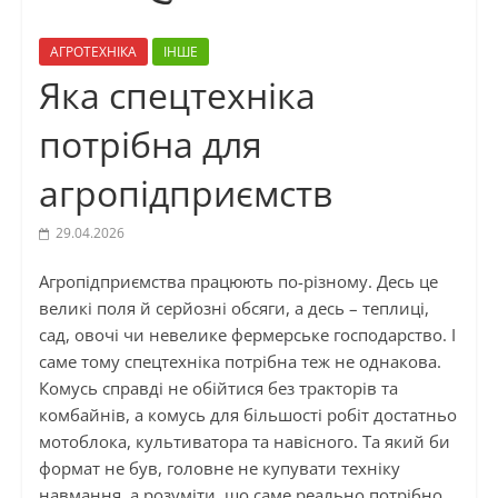
АГРОТЕХНІКА
ІНШЕ
Яка спецтехніка
потрібна для
агропідприємств
29.04.2026
Агропідприємства працюють по-різному. Десь це
великі поля й серйозні обсяги, а десь – теплиці,
сад, овочі чи невелике фермерське господарство. І
саме тому спецтехніка потрібна теж не однакова.
Комусь справді не обійтися без тракторів та
комбайнів, а комусь для більшості робіт достатньо
мотоблока, культиватора та навісного. Та який би
формат не був, головне не купувати техніку
навмання, а розуміти, що саме реально потрібно