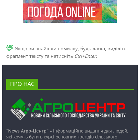
Якщо ви знайшли помилку, будь ласка, виділіть
фрагмент тексту та натисніть
Ctrl+Enter
.
ПРО НАС
“News Агро-Центр”
– інформаційне видання для людей,
які хочуть бути в курсі основних трендів сільського