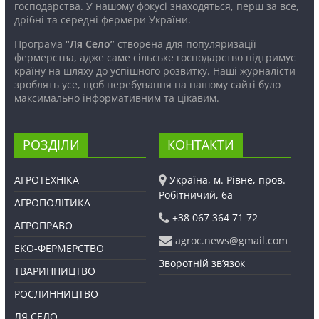
господарства. У нашому фокусі знаходяться, перш за все,
дрібні та середні фермери України.
Програма
“Ля Село”
створена для популяризації
фермерства, адже саме сільське господарство підтримує
країну на шляху до успішного розвитку. Наші журналісти
зроблять усе, щоб перебування на нашому сайті було
максимально інформативним та цікавим.
РОЗДІЛИ
КОНТАКТИ
АГРОТЕХНІКА
Україна, м. Рівне, пров.
Робітничий, 6а
АГРОПОЛІТИКА
+38 067 364 71 72
АГРОПРАВО
agroc.news@gmail.com
ЕКО-ФЕРМЕРСТВО
Зворотній зв’язок
ТВАРИННИЦТВО
РОСЛИННИЦТВО
ЛЯ СЕЛО