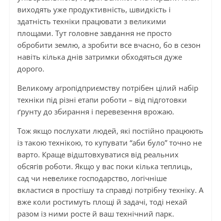
виходять уже продуктивність, швидкість і
здатність техніки працювати з великими
площами. Тут головне завдання не просто
обробити землю, а зробити все вчасно, бо в сезон
навіть кілька днів затримки обходяться дуже
дорого.
Великому агропідприємству потрібен цілий набір
техніки під різні етапи роботи – від підготовки
ґрунту до збирання і перевезення врожаю.
Тож якщо послухати людей, які постійно працюють
із такою технікою, то купувати “аби було” точно не
варто. Краще відштовхуватися від реальних
обсягів роботи. Якщо у вас поки кілька теплиць,
сад чи невелике господарство, логічніше
вкластися в простішу та справді потрібну техніку. А
вже коли ростимуть площі й задачі, тоді нехай
разом із ними росте й ваш технічний парк.