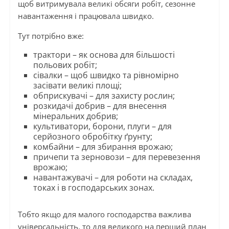
щоб витримувала великі обсяги робіт, сезонне
навантаження і працювала швидко.
Тут потрібно вже:
трактори – як основа для більшості
польових робіт;
сівалки – щоб швидко та рівномірно
засівати великі площі;
обприскувачі – для захисту рослин;
розкидачі добрив – для внесення
мінеральних добрив;
культиватори, борони, плуги – для
серйозного обробітку ґрунту;
комбайни – для збирання врожаю;
причепи та зерновози – для перевезення
врожаю;
навантажувачі – для роботи на складах,
токах і в господарських зонах.
Тобто якщо для малого господарства важлива
універсальність, то для великого на перший план