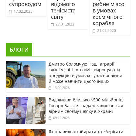
супроводом
відомого
рибне м’ясо
тенісиста
в умовах
17.02.2025
світу
космічного
корабля
27.01.2022
21.07.2020
БЛОГИ
Дмитро Соломчук: Наші аграрії
єдині у світі, хто вміє вирощувати
продукцію в умовах сучасної війни
й може навчити цього інших
13.02.2026
Виділивши близько $500 мільйонів,
Говард Баффет надалі залишається
вірним своєму шляху в Україні
09.12.2023
Як правильно збирати та зберігати