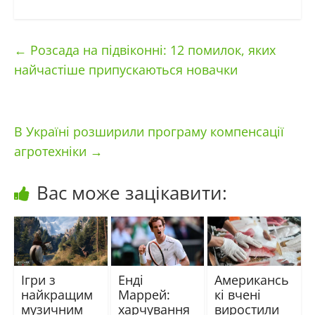
←
Розсада на підвіконні: 12 помилок, яких
найчастіше припускаються новачки
В Україні розширили програму компенсації
агротехніки
→
Вас може зацікавити:
Ігри з
Енді
Американсь
найкращим
Маррей:
кі вчені
музичним
харчування
виростили