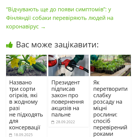
“Відчувають ще до появи симптомів”: у
Фінляндії собаки перевіряють людей на
коронавірус
→
Вас може зацікавити:
Названо
Президент
Як
три сорти
підписав
перетворити
огірків, які
закон про
слабку
в жодному
повернення
розсаду на
разі
акцизів на
міцні
не підходять
пальне
рослини:
для
спосіб
28.09.2022
консервації
перевірений
роками
18.09.2025