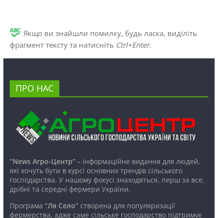
Якщо ви знайшли помилку, будь ласка, виділіть
фрагмент тексту та натисніть
Ctrl+Enter
.
ПРО НАС
“News Агро-Центр”
– інформаційне видання для людей,
які хочуть бути в курсі основних трендів сільського
господарства. У нашому фокусі знаходяться, перш за все,
дрібні та середні фермери України.
Програма
“Ля Село”
створена для популяризації
фермерства, адже саме сільське господарство підтримує