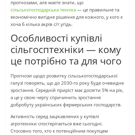
прогнозами, але маєте знати, що
сільськогосподарська техніка
— це правильне та
економічно вигідне рішення для кожного, у кого є
хоча б кілька акрів с/г угідь.
Особливості купівлі
сільгосптехніки — кому
це потрібно та для чого
Прогнози щодо розвитку сільськогосподарської
галузі говорять, що до 2030-го року буде очевидне
зростання. Середній приріст має досягти 5% на рік,
а це у свою чергу спричинить зростання
добробуту українських фермерських господарств.
Активність серед зацікавлених у купівлі
агротехніки спостерігається вже сьогодні.
Стосовно того, хто є потенційним покупцем