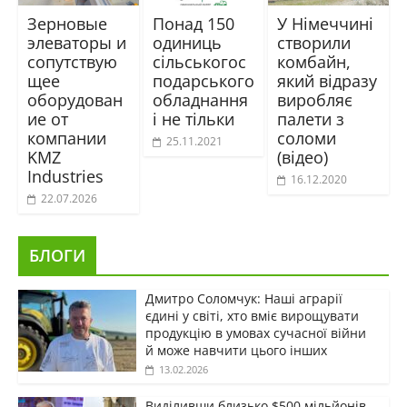
Зерновые
Понад 150
У Німеччині
элеваторы и
одиниць
створили
сопутствую
сільськогос
комбайн,
щее
подарського
який відразу
оборудован
обладнання
виробляє
ие от
і не тільки
палети з
компании
соломи
25.11.2021
KMZ
(відео)
Industries
16.12.2020
22.07.2026
БЛОГИ
Дмитро Соломчук: Наші аграрії
єдині у світі, хто вміє вирощувати
продукцію в умовах сучасної війни
й може навчити цього інших
13.02.2026
Виділивши близько $500 мільйонів,