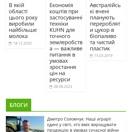
В якій
Економія
Австралійсь
області
коштів при
кі вчені
цього року
застосуванні
планують
виробили
техніки
перероблят
найбільше
KUHN для
и цукор в
молока
точного
біопаливо
землеробств
та чистий
18.12.2020
а — важливе
пластик
питання в
15.03.2019
умовах
зростання
цін на
ресурси
08.08.2023
БЛОГИ
Дмитро Соломчук: Наші аграрії
єдині у світі, хто вміє вирощувати
продукцію в умовах сучасної війни