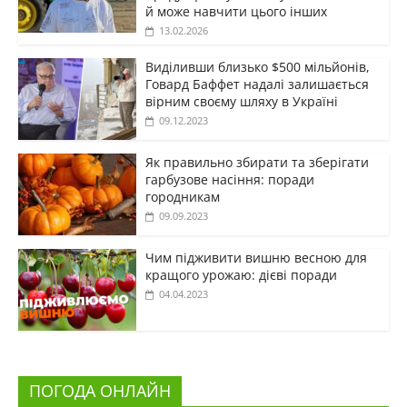
й може навчити цього інших
13.02.2026
Виділивши близько $500 мільйонів,
Говард Баффет надалі залишається
вірним своєму шляху в Україні
09.12.2023
Як правильно збирати та зберігати
гарбузове насіння: поради
городникам
09.09.2023
Чим підживити вишню весною для
кращого урожаю: дієві поради
04.04.2023
ПОГОДА ОНЛАЙН