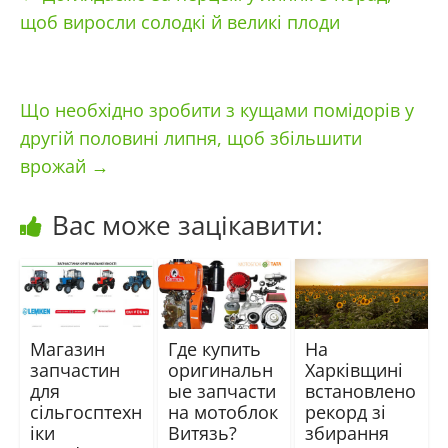
щоб виросли солодкі й великі плоди
Що необхідно зробити з кущами помідорів у
другій половині липня, щоб збільшити
врожай
→
Вас може зацікавити:
Магазин
Где купить
На
запчастин
оригинальн
Харківщині
для
ые запчасти
встановлено
сільгосптехн
на мотоблок
рекорд зі
іки
Витязь?
збирання