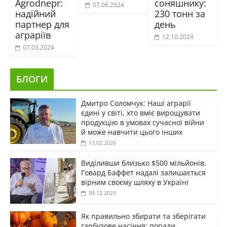
Agrodnepr:
соняшнику:
07.06.2024
надійний
230 тонн за
партнер для
день
аграріїв
12.10.2024
07.03.2024
БЛОГИ
Дмитро Соломчук: Наші аграрії
єдині у світі, хто вміє вирощувати
продукцію в умовах сучасної війни
й може навчити цього інших
13.02.2026
Виділивши близько $500 мільйонів,
Говард Баффет надалі залишається
вірним своєму шляху в Україні
09.12.2023
Як правильно збирати та зберігати
гарбузове насіння: поради