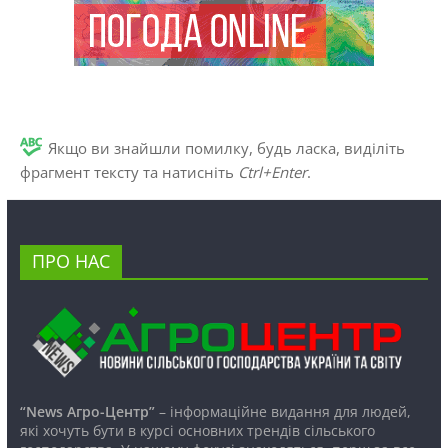
Якщо ви знайшли помилку, будь ласка, виділіть
фрагмент тексту та натисніть
Ctrl+Enter
.
ПРО НАС
“News Агро-Центр”
– інформаційне видання для людей,
які хочуть бути в курсі основних трендів сільського