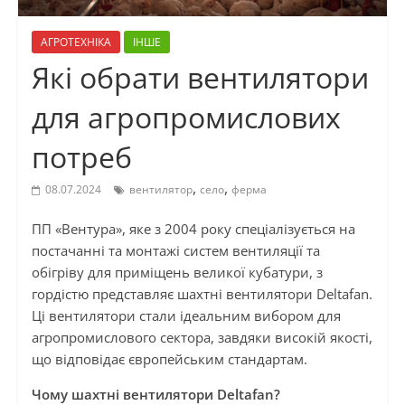
АГРОТЕХНІКА
ІНШЕ
Які обрати вентилятори
для агропромислових
потреб
,
,
08.07.2024
вентилятор
село
ферма
ПП «Вентура», яке з 2004 року спеціалізується на
постачанні та монтажі систем вентиляції та
обігріву для приміщень великої кубатури, з
гордістю представляє шахтні вентилятори Deltafan.
Ці вентилятори стали ідеальним вибором для
агропромислового сектора, завдяки високій якості,
що відповідає європейським стандартам.
Чому шахтні вентилятори Deltafan?