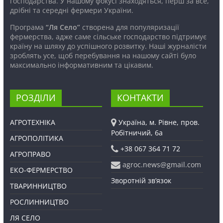
господарства. У нашому фокусі знаходяться, перш за все,
дрібні та середні фермери України.
Програма
“Ля Село”
створена для популяризації
фермерства, адже саме сільське господарство підтримує
країну на шляху до успішного розвитку. Наші журналісти
зроблять усе, щоб перебування на нашому сайті було
максимально інформативним та цікавим.
РОЗДІЛИ
КОНТАКТИ
АГРОТЕХНІКА
Україна, м. Рівне, пров.
Робітничий, 6а
АГРОПОЛІТИКА
+38 067 364 71 72
АГРОПРАВО
agroc.news@gmail.com
ЕКО-ФЕРМЕРСТВО
Зворотній зв’язок
ТВАРИННИЦТВО
РОСЛИННИЦТВО
ЛЯ СЕЛО