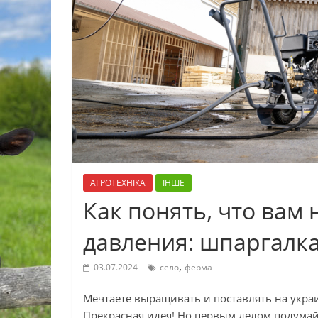
АГРОТЕХНІКА
ІНШЕ
Как понять, что вам
давления: шпаргалк
,
03.07.2024
село
ферма
Мечтаете выращивать и поставлять на укра
Прекрасная идея! Но первым делом подумай