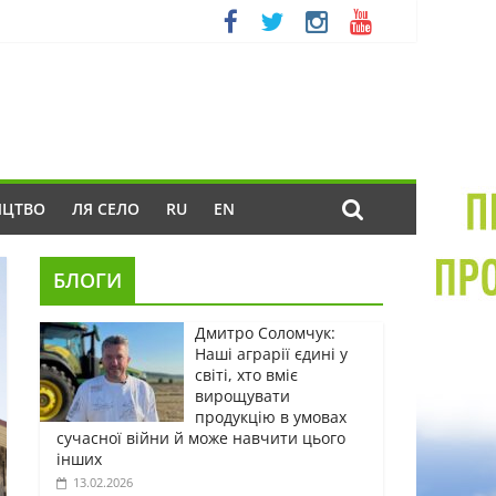
ИЦТВО
ЛЯ СЕЛО
RU
EN
БЛОГИ
Дмитро Соломчук:
Наші аграрії єдині у
світі, хто вміє
вирощувати
продукцію в умовах
сучасної війни й може навчити цього
інших
13.02.2026