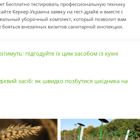
ет бесплатно тестировать профессиональную технику
йте Керхер-Украина заявку на тест-драйв и вместе с
деальный уборочный комплект, который позволит вам
е бояться внезапных визитов санитарной инспекции.
рітимуть: підгодуйте їх цим засобом із кухні
дієвий засіб: як швидко позбутися шкідника на