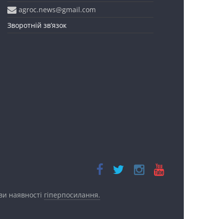
agroc.news@gmail.com
Зворотній зв’язок
ови наявності
гіперпосилання.