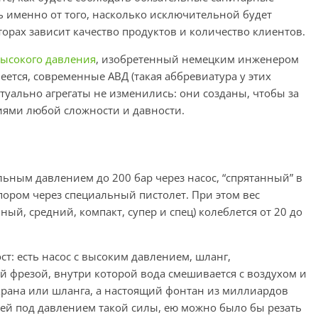
дь именно от того, насколько исключительной будет
торах зависит качество продуктов и количество клиентов.
высокого давления
, изобретенный немецким инженером
еется, современные АВД (такая аббревиатура у этих
туально агрегаты не изменились: они созданы, чтобы за
иями любой сложности и давности.
альным давлением до 200 бар через насос, “спрятанный” в
ором через специальный пистолет. При этом вес
ный, средний, компакт, супер и спец) колеблется от 20 до
т: есть насос с высоким давлением, шланг,
ой фрезой, внутри которой вода смешивается с воздухом и
з крана или шланга, а настоящий фонтан из миллиардов
руей под давлением такой силы, ею можно было бы резать