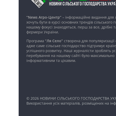
“News Агро-Центр”
– інформаційне видання для 
хочуть бути в курсі основних трендів сільського 
нашому фокусі знаходяться, перш за все, дрібні т
фермери України.
Програма
“Ля Село”
створена для популяризації
адже саме сільське господарство підтримує країн
успішного розвитку. Наші журналісти зроблять ус
перебування на нашому сайті було максимально
інформативним та цікавим.
© 2026
НОВИНИ СІЛЬСЬКОГО ГОСПОДАРСТВА УКР
Використання усіх матеріалів, розміщених на ін