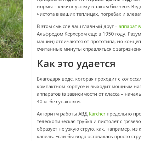
нормы – ключ к успеху в таком бизнесе. Ве
чистота в ваших теплицах, погребах и элева
В этом смысле ваш главный друг –
аппарат 
Альфредом Керхером еще в 1950 году. Разум
машин) отличаются от прототипа, но концеп
считанные минуты справляться с загрязнен
Как это удается
Благодаря воде, которая проходит с колосс
компактном корпусе и выходит мощным нап
аппаратов (в зависимости от класса – началь
40 кг без упаковки.
Алгоритм работы АВД
Kärcher
предельно прос
телескопическая трубка и пистолет с грязев
образует не узкую струю, как, например, и
капель. Если бы вода оставалась просто ст