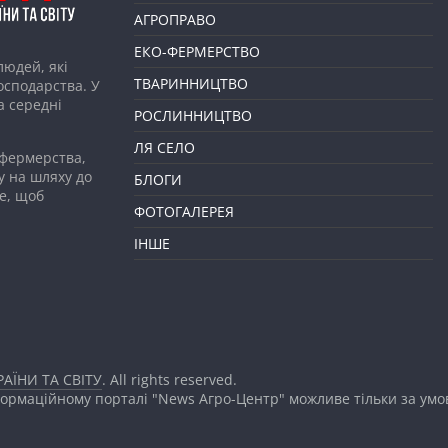
АГРОПРАВО
ЕКО-ФЕРМЕРСТВО
людей, які
ТВАРИННИЦТВО
господарства. У
а середні
РОСЛИННИЦТВО
ЛЯ СЕЛО
 фермерства,
у на шляху до
БЛОГИ
е, щоб
ФОТОГАЛЕРЕЯ
ІНШЕ
АЇНИ ТА СВІТУ
. All rights reserved.
формаційному порталі "News Агро-Центр" можливе тільки за ум