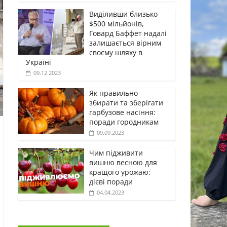
Виділивши близько
$500 мільйонів,
Говард Баффет надалі
залишається вірним
своєму шляху в
Україні
09.12.2023
Як правильно
збирати та зберігати
гарбузове насіння:
поради городникам
09.09.2023
Чим підживити
вишню весною для
кращого урожаю:
дієві поради
04.04.2023