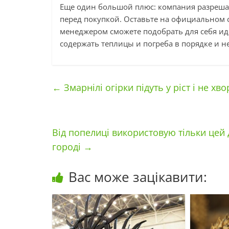
Еще один большой плюс: компания разреша
перед покупкой. Оставьте на официальном са
менеджером сможете подобрать для себя и
содержать теплицы и погреба в порядке и н
←
Змарнілі огірки підуть у ріст і не хво
Від попелиці використовую тільки цей 
городі
→
Вас може зацікавити: