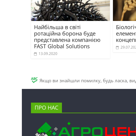
Найбільша в світі
Біологі
ротаційна борона буде
елемент
представлена компанією
концепц
FAST Global Solutions
29.07.20
13.09.2020
Якщо ви знайшли помилку, будь ласка, вид
ПРО НАС