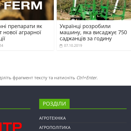
чні препарати як
Українці розробили
 нової аграрної
машину, яка висаджує 750
ії
саджанців за годину
24
07.10.2019
іліть фрагмент тексту та натисніть
Ctrl+Enter
.
РОЗДІЛИ
АГРОТЕХНІКА
АГРОПОЛІТИКА