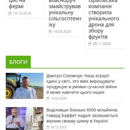
цію на
власноруч
Ізраїльська
фермі
змайстрував
компанія
унікальну
створила
19.10.2018
сільгосптехн
унікального
іку
дрона для
збору
14.09.2020
фруктів
08.11.2020
БЛОГИ
Дмитро Соломчук: Наші аграрії
єдині у світі, хто вміє вирощувати
продукцію в умовах сучасної війни
й може навчити цього інших
13.02.2026
Виділивши близько $500 мільйонів,
Говард Баффет надалі залишається
вірним своєму шляху в Україні
09.12.2023