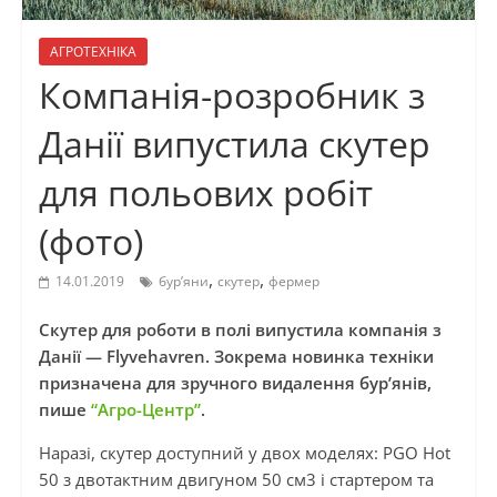
АГРОТЕХНІКА
Компанія-розробник з
Данії випустила скутер
для польових робіт
(фото)
,
,
14.01.2019
бур’яни
скутер
фермер
Скутер для роботи в полі випустила компанія з
Данії — Flyvehavren. Зокрема новинка техніки
призначена для зручного видалення бур’янів,
пише
“Агро-Центр”
.
Наразі, скутер доступний у двох моделях: PGO Hot
50 з двотактним двигуном 50
см3
і стартером та