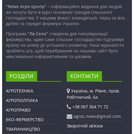
“News Агро-Центр”
– інформаційне видання для людей,
які хочуть бути в курсі основних трендів сільського
господарства. У нашому фокусі знаходяться, перш за все,
дрібні та середні фермери України.
Програма
“Ля Село”
створена для популяризації
фермерства, адже саме сільське господарство підтримує
країну на шляху до успішного розвитку. Наші журналісти
зроблять усе, щоб перебування на нашому сайті було
максимально інформативним та цікавим.
РОЗДІЛИ
КОНТАКТИ
АГРОТЕХНІКА
Україна, м. Рівне, пров.
Робітничий, 6а
АГРОПОЛІТИКА
+38 067 364 71 72
АГРОПРАВО
agroc.news@gmail.com
ЕКО-ФЕРМЕРСТВО
Зворотній зв’язок
ТВАРИННИЦТВО