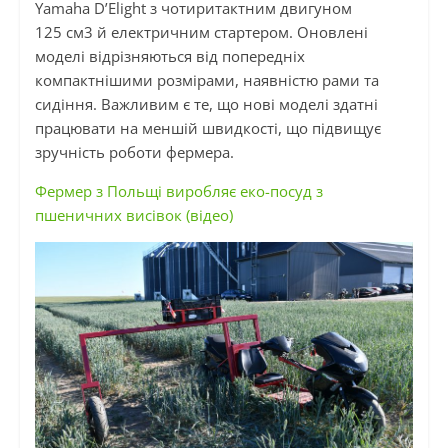
Yamaha D’Elight з чотиритактним двигуном
125
см3
й електричним стартером. Оновлені
моделі відрізняються від попередніх
компактнішими розмірами, наявністю рами та
сидіння. Важливим є те, що нові моделі здатні
працювати на меншій швидкості, що підвищує
зручність роботи фермера.
Фермер з Польщі виробляє еко-посуд з
пшеничних висівок (відео)