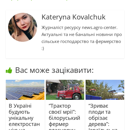
Kateryna Kovalchuk
Журналіст ресурсу news.agro-center.
Актуальні та не банальні новини про
сільське господарство та фермерство
:)
Вас може зацікавити:
В Україні
“Трактор
“Зриває
будують
своєї мрії”:
плоди та
унікальну
білоруський
обрізає
електростан
фермер
дерева”: