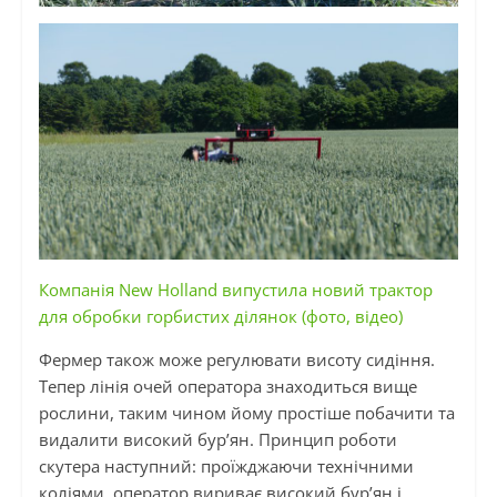
Компанія New Holland випустила новий трактор
для обробки горбистих ділянок (фото, відео)
Фермер також може регулювати висоту сидіння.
Тепер лінія очей оператора знаходиться вище
рослини, таким чином йому простіше побачити та
видалити високий бур’ян. Принцип роботи
скутера наступний: проїжджаючи технічними
коліями, оператор вириває високий бур’ян і