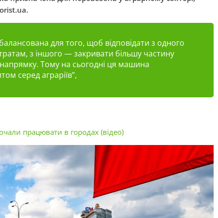
rist.ua.
балансована для того, щоб відповідати з одного
тратам, з іншого — закривати більшу частину
 напрямку. Тому на сьогодні ця машина
том серед аграріїв”,
очали працювати в городах (відео)