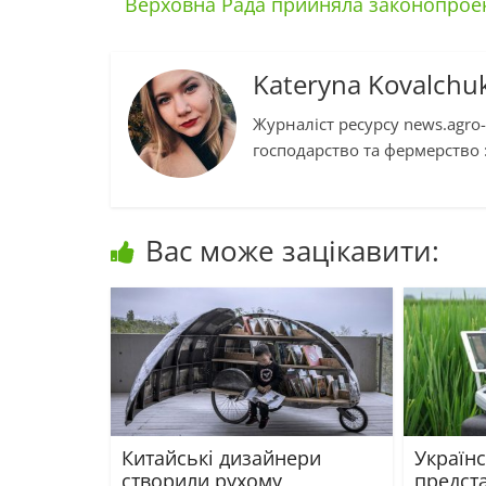
Верховна Рада прийняла законопроект
Kateryna Kovalchu
Журналіст ресурсу news.agro-
господарство та фермерство :
Вас може зацікавити:
Китайські дизайнери
Україн
створили рухому
предст