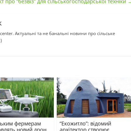
 про “безвіз” для сільськогосподарської техніки
k
center. Актуальні та не банальні новини про сільське
)
ським фермерам
“Екожитло”: відомий
авлять новий дрон
архітектор створює