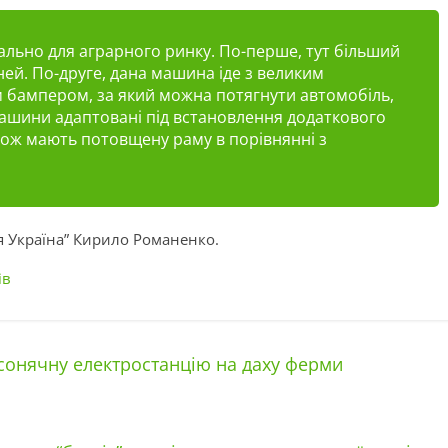
ально для аграрного ринку. По-перше, тут більший
ней. По-друге, дана машина іде з великим
 бампером, за який можна потягнути автомобіль,
машини адаптовані під встановлення додаткового
кож мають потовщену раму в порівнянні з
я Україна” Кирило Романенко.
ів
сонячну електростанцію на даху ферми