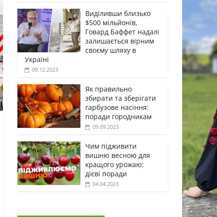
Виділивши близько
$500 мільйонів,
Говард Баффет надалі
залишається вірним
своєму шляху в
Україні
09.12.2023
Як правильно
збирати та зберігати
гарбузове насіння:
поради городникам
09.09.2023
Чим підживити
вишню весною для
кращого урожаю:
дієві поради
04.04.2023