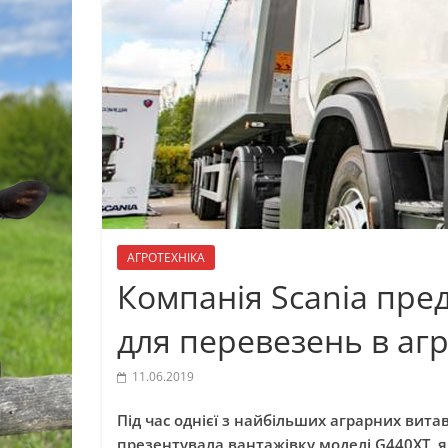
АГРОТЕХНІКА
Компанія Scania пре
для перевезень в агр
11.06.2019
Під час однієї з найбільших аграрних вита
презентувала вантажівку моделі G440XT, я