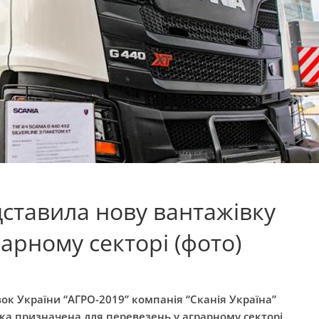
дставила нову вантажівку
арному секторі (фото)
вок України “АГРО-2019” компанія “Сканія Україна”
ка призначена для перевезень у аграрному секторі,