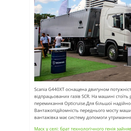
Scania G440XT оснащена двигуном потужніст
відпрацьованих газів SCR. На машині стоїть
перемикання Opticruise.Для більшої надійно
Вантажопідйомність переднього мосту машин
вантажівка має систему допомоги утримання 
Маск у селі: брат технологічного генія зайня