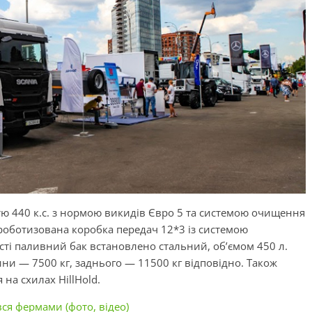
ю 440 к.с. з нормою викидів Євро 5 та системою очищення
 роботизована коробка передач 12*3 із системою
сті паливний бак встановлено стальний, об’ємом 450 л.
и — 7500 кг, заднього — 11500 кг відповідно. Також
на схилах HillHold.
вся фермами (фото, відео)