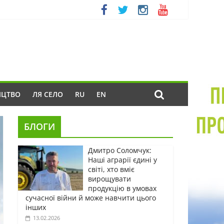
ИЦТВО
ЛЯ СЕЛО
RU
EN
БЛОГИ
Дмитро Соломчук:
Наші аграрії єдині у
світі, хто вміє
вирощувати
продукцію в умовах
сучасної війни й може навчити цього
інших
13.02.2026