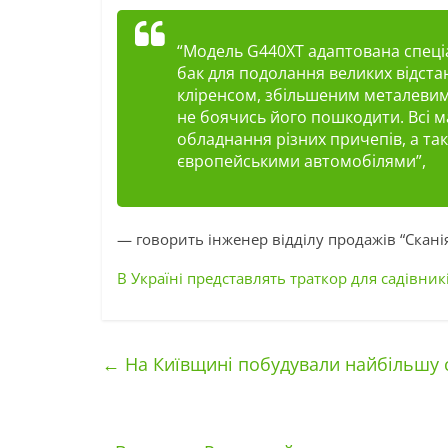
“Модель G440XT адаптована спеці
бак для подолання великих відста
кліренсом, збільшеним металевим
не боячись його пошкодити. Всі 
обладнання різних причепів, а та
європейськими автомобілями”,
— говорить інженер відділу продажів “Скані
В Україні представлять траткор для садівник
←
На Київщині побудували найбільшу 