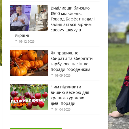
Виділивши близько
$500 мільйонів,
Говард Баффет надалі
залишається вірним
своєму шляху в
Україні
09.12.2023
Як правильно
збирати та зберігати
гарбузове насіння:
поради городникам
09.09.2023
Чим підживити
вишню весною для
кращого урожаю:
дієві поради
04.04.2023