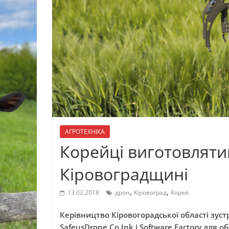
АГРОТЕХНІКА
Корейці виготовляти
Кіровоградщині
,
,
13.02.2018
дрон
Кіровоград
Корея
Керівництво Кіровогорадської області зус
SafeusDrone Co.Ink і Software Factory для 