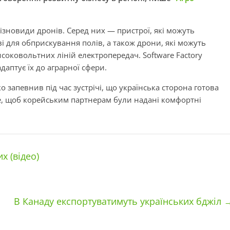
ізновиди дронів. Серед них — пристрої, які можуть
і для обприскування полів, а також дрони, які можуть
исоковольтних ліній електропередач. Software Factory
даптує їх до аграрної сфери.
 запевнив під час зустрічі, що українська сторона готова
иве, щоб корейським партнерам були надані комфортні
х (відео)
В Канаду експортуватимуть українських бджіл