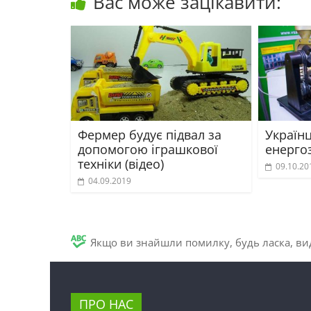
Вас може зацікавити:
Фермер будує підвал за
Україн
допомогою іграшкової
енерго
техніки (відео)
09.10.20
04.09.2019
Якщо ви знайшли помилку, будь ласка, вид
ПРО НАС