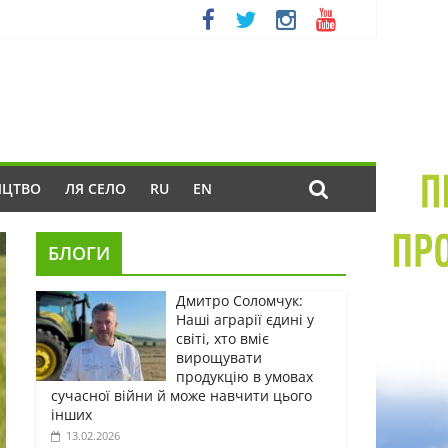
ИЦТВО
ЛЯ СЕЛО
RU
EN
БЛОГИ
Дмитро Соломчук:
Наші аграрії єдині у
світі, хто вміє
вирощувати
продукцію в умовах
сучасної війни й може навчити цього
інших
13.02.2026