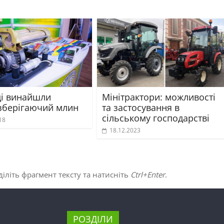
ці винайшли
Мінітрактори: можливості
зберігаючий млин
та застосування в
сільському господарстві
18
18.12.2023
іліть фрагмент тексту та натисніть
Ctrl+Enter
.
РОЗДІЛИ