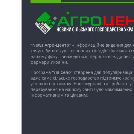
“News Агро-Центр”
– інформаційне видання для 
хочуть бути в курсі основних трендів сільського 
нашому фокусі знаходяться, перш за все, дрібні т
фермери України.
Програма
“Ля Село”
створена для популяризації
адже саме сільське господарство підтримує країн
успішного розвитку. Наші журналісти зроблять ус
перебування на нашому сайті було максимально
інформативним та цікавим.