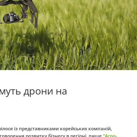
муть дрони на
трілося із представниками корейських компаній,
обговорення розвитку бізнесу в регіоні, пише
“Агро-