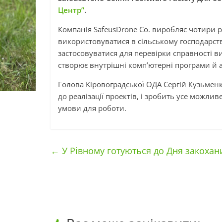
Центр”
.
Компанія SafeusDrone Co. виробляє чотири р
використовуватися в сільському господарств
застосовуватися для перевірки справності в
створює внутрішні комп’ютерні програми й а
Голова Кіровоградської ОДА Сергій Кузьменко
до реалізації проектів, і зробить усе можл
умови для роботи.
←
У Рівному готуються до Дня закохани