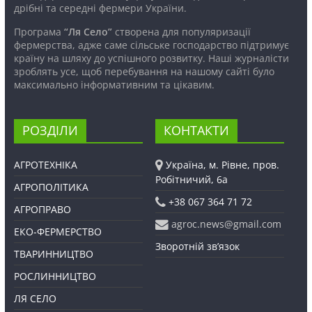
дрібні та середні фермери України.
Програма
“Ля Село”
створена для популяризації
фермерства, адже саме сільське господарство підтримує
країну на шляху до успішного розвитку. Наші журналісти
зроблять усе, щоб перебування на нашому сайті було
максимально інформативним та цікавим.
РОЗДІЛИ
КОНТАКТИ
АГРОТЕХНІКА
Україна, м. Рівне, пров.
Робітничий, 6а
АГРОПОЛІТИКА
+38 067 364 71 72
АГРОПРАВО
agroc.news@gmail.com
ЕКО-ФЕРМЕРСТВО
Зворотній зв’язок
ТВАРИННИЦТВО
РОСЛИННИЦТВО
ЛЯ СЕЛО