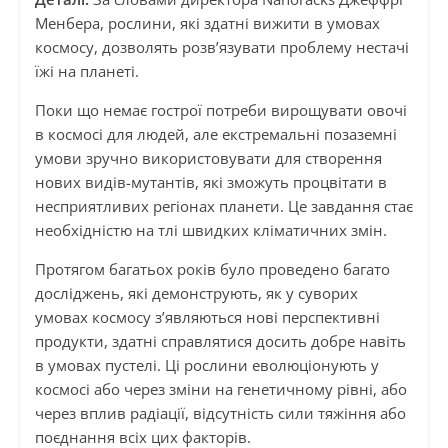
Менбера, рослини, які здатні вижити в умовах
космосу, дозволять розв’язувати проблему нестачі
їжі на планеті.
Поки що немає гострої потреби вирощувати овочі
в космосі для людей, але екстремальні позаземні
умови зручно використовувати для створення
нових видів-мутантів, які зможуть процвітати в
несприятливих регіонах планети. Це завдання стає
необхідністю на тлі швидких кліматичних змін.
Протягом багатьох років було проведено багато
досліджень, які демонструють, як у суворих
умовах космосу з’являються нові перспективні
продукти, здатні справлятися досить добре навіть
в умовах пустелі. Ці рослини еволюціонують у
космосі або через зміни на генетичному рівні, або
через вплив радіації, відсутність сили тяжіння або
поєднання всіх цих факторів.