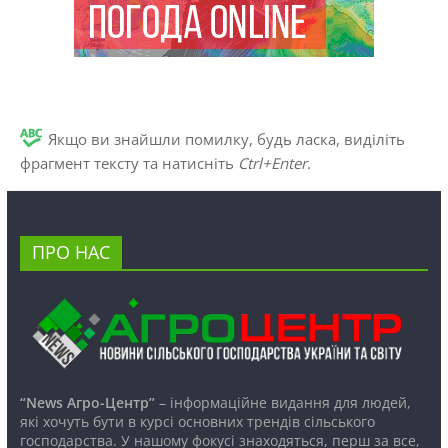
Якщо ви знайшли помилку, будь ласка, виділіть
фрагмент тексту та натисніть
Ctrl+Enter
.
ПРО НАС
“News Агро-Центр”
– інформаційне видання для людей,
які хочуть бути в курсі основних трендів сільського
господарства. У нашому фокусі знаходяться, перш за все,