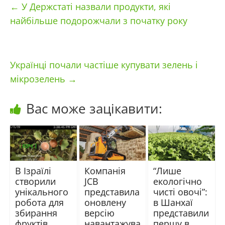
←
У Держстаті назвали продукти, які
найбільше подорожчали з початку року
Українці почали частіше купувати зелень і
мікрозелень
→
Вас може зацікавити:
В Ізраїлі
Компанія
“Лише
створили
JCB
екологічно
унікального
представила
чисті овочі”:
робота для
оновлену
в Шанхаї
збирання
версію
представили
фруктів
навантажува
першу в