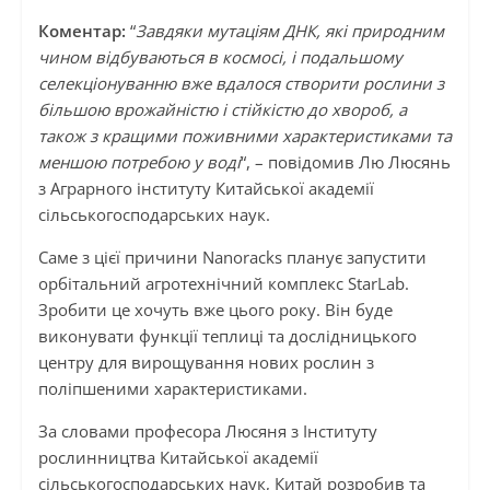
Коментар:
“
Завдяки мутаціям ДНК, які природним
чином відбуваються в космосі, і подальшому
селекціонуванню вже вдалося створити рослини з
більшою врожайністю і стійкістю до хвороб, а
також з кращими поживними характеристиками та
меншою потребою у воді
“, – повідомив Лю Люсянь
з Аграрного інституту Китайської академії
сільськогосподарських наук.
Саме з цієї причини Nanoracks планує запустити
орбітальний агротехнічний комплекс StarLab.
Зробити це хочуть вже цього року. Він буде
виконувати функції теплиці та дослідницького
центру для вирощування нових рослин з
поліпшеними характеристиками.
За словами професора Люсяня з Інституту
рослинництва Китайської академії
сільськогосподарських наук, Китай розробив та