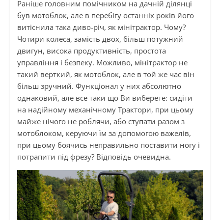
Раніше головним помічником на дачній ділянці
був мотоблок, але в перебігу останніх років його
витіснила така диво-річ, як мінітрактор. Чому?
Чотири колеса, замість двох, більш потужний
двигун, висока продуктивність, простота
управління і безпеку. Можливо, мінітрактор не
такий верткий, як мотоблок, але в той же час він
більш зручний. Функціонал у них абсолютно
однаковий, але все таки що Ви виберете: сидіти
на надійному механічному Трактори, при цьому
майже нічого не роблячи, або ступати разом з
мотоблоком, керуючи їм за допомогою важелів,
при цьому боячись неправильно поставити ногу і
потрапити під фрезу? Відповідь очевидна.