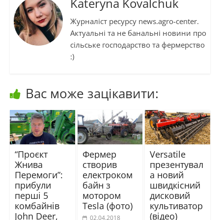
Kateryna Kovalchuk
Журналіст ресурсу news.agro-center.
Актуальні та не банальні новини про
сільське господарство та фермерство
:)
Вас може зацікавити:
“Проєкт
Фермер
Versatile
Жнива
створив
презентувал
Перемоги”:
електроком
а новий
прибули
байн з
швидкісний
перші 5
мотором
дисковий
комбайнів
Tesla (фото)
культиватор
John Deer,
(відео)
02.04.2018