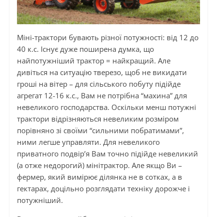
Міні-трактори бувають різної потужності: від 12 до
40 к.с. Існує дуже поширена думка, що
найпотужніший трактор = найкращий. Але
дивіться на ситуацію тверезо, щоб не викидати
гроші на вітер – для сільського побуту підійде
агрегат 12-16 к.с., Вам не потрібна “махина” для
невеликого господарства. Оскільки менш потужні
трактори відрізняються невеликим розміром
порівняно зі своїми “сильними побратимами”,
ними легше управляти. Для невеликого
приватного подвір’я Вам точно підійде невеликий
(а отже недорогий) мінітрактор. Але якщо Ви –
фермер, який вимірює ділянка не в сотках, а в
гектарах, доцільно розглядати техніку дорожче і
потужніший.