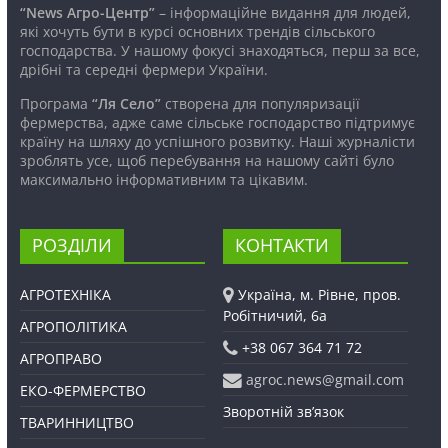
“News Агро-Центр”
– інформаційне видання для людей,
які хочуть бути в курсі основних трендів сільського
господарства. У нашому фокусі знаходяться, перш за все,
дрібні та середні фермери України.
Програма
“Ля Село”
створена для популяризації
фермерства, адже саме сільське господарство підтримує
країну на шляху до успішного розвитку. Наші журналісти
зроблять усе, щоб перебування на нашому сайті було
максимально інформативним та цікавим.
РОЗДІЛИ
КОНТАКТИ
АГРОТЕХНІКА
Україна, м. Рівне, пров.
Робітничий, 6а
АГРОПОЛІТИКА
+38 067 364 71 72
АГРОПРАВО
agroc.news@gmail.com
ЕКО-ФЕРМЕРСТВО
Зворотній зв’язок
ТВАРИННИЦТВО