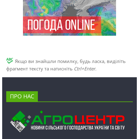
Якщо ви знайшли помилку, будь ласка, виділіть
фрагмент тексту та натисніть
Ctrl+Enter
.
ПРО НАС