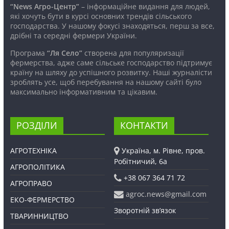
“News Агро-Центр”
– інформаційне видання для людей,
які хочуть бути в курсі основних трендів сільського
господарства. У нашому фокусі знаходяться, перш за все,
дрібні та середні фермери України.
Програма
“Ля Село”
створена для популяризації
фермерства, адже саме сільське господарство підтримує
країну на шляху до успішного розвитку. Наші журналісти
зроблять усе, щоб перебування на нашому сайті було
максимально інформативним та цікавим.
РОЗДІЛИ
КОНТАКТИ
АГРОТЕХНІКА
Україна, м. Рівне, пров.
Робітничий, 6а
АГРОПОЛІТИКА
+38 067 364 71 72
АГРОПРАВО
agroc.news@gmail.com
ЕКО-ФЕРМЕРСТВО
Зворотній зв’язок
ТВАРИННИЦТВО