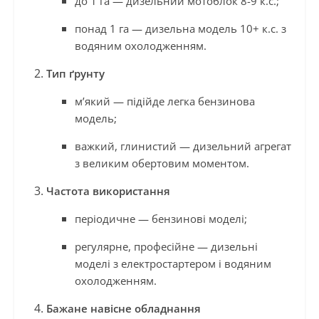
до 1 га — дизельний мотоблок 8-9 к.с.;
понад 1 га — дизельна модель 10+ к.с. з
водяним охолодженням.
Тип ґрунту
м’який — підійде легка бензинова
модель;
важкий, глинистий — дизельний агрегат
з великим обертовим моментом.
Частота використання
періодичне — бензинові моделі;
регулярне, професійне — дизельні
моделі з електростартером і водяним
охолодженням.
Бажане навісне обладнання