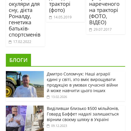
окуляри для
тракторі
нареченого
сну, дієта
(фото)
на тракторі
Роналду,
(ФОТО,
14.05.2019
генетика
ВІДЕО)
батьків-
29.07.2017
спортсменів
17.02.2022
БЛОГИ
Дмитро Соломчук: Наші аграрії
єдині у світі, хто вміє вирощувати
продукцію в умовах сучасної війни
й може навчити цього інших
13.02.2026
Виділивши близько $500 мільйонів,
Говард Баффет надалі залишається
вірним своєму шляху в Україні
09.12.2023