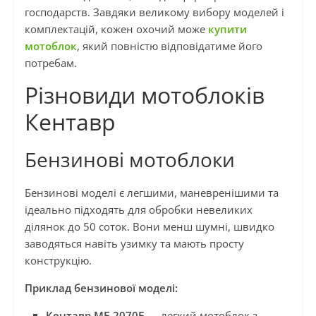
господарств. Завдяки великому вибору моделей і
комплектацій, кожен охочий може
купити
мотоблок
, який повністю відповідатиме його
потребам.
Різновиди мотоблоків
Кентавр
Бензинові мотоблоки
Бензинові моделі є легшими, маневренішими та
ідеально підходять для обробки невеликих
ділянок до 50 соток. Вони менш шумні, швидко
заводяться навіть узимку та мають просту
конструкцію.
Приклад бензинової моделі:
Кентавр МБ 2070Б
— легкий мотоблок з