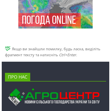
Якщо ви знайшли помилку, будь ласка, виділіть
фрагмент тексту та натисніть
Ctrl+Enter
.
ПРО НАС