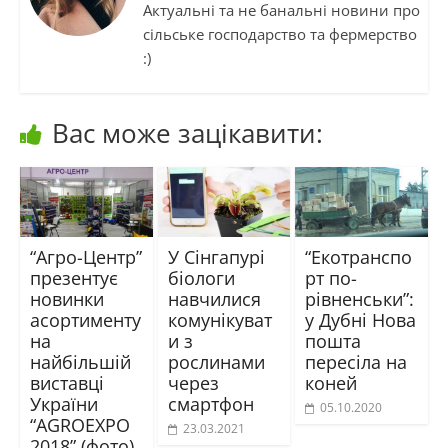
Актуальні та не банальні новини про
сільське господарство та фермерство
:)
Вас може зацікавити:
“Агро-Центр”
У Сінгапурі
“Екотранспо
презентує
біологи
рт по-
новинки
навчилися
рівненськи”:
асортименту
комунікуват
у Дубні Нова
на
и з
пошта
найбільшій
рослинами
пересіла на
виставці
через
коней
України
смартфон
05.10.2020
“AGROEXPO
23.03.2021
2018” (фото)