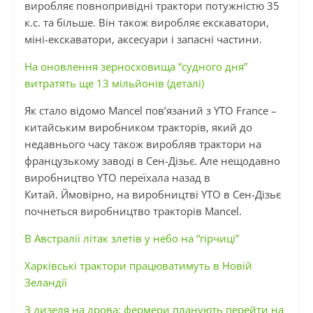
виробляє повнопривідні трактори потужністю 35
к.с. та більше. Він також виробляє екскаватори,
міні-екскаватори, аксесуари і запасні частини.
На оновлення зерносховища “судного дня”
витратять ще 13 мільйонів (деталі)
Як стало відомо Mancel пов’язаний з YTO France –
китайським виробником тракторів, який до
недавнього часу також виробляв трактори на
французькому заводі в Сен-Дізьє. Але нещодавно
виробництво YTO переїхала назад в
Китай. Ймовірно, на виробництві YTO в Сен-Дізьє
почнеться виробництво тракторів Mancel.
В Австралії літак злетів у небо на “гірчиці”
Харківські трактори працюватимуть в Новій
Зеландії
З дизеля на дрова: фермери планують перейти на