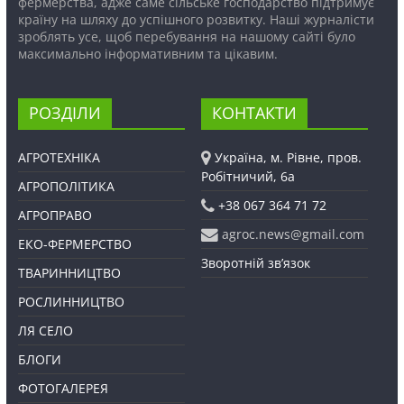
фермерства, адже саме сільське господарство підтримує
країну на шляху до успішного розвитку. Наші журналісти
зроблять усе, щоб перебування на нашому сайті було
максимально інформативним та цікавим.
РОЗДІЛИ
КОНТАКТИ
АГРОТЕХНІКА
Україна, м. Рівне, пров.
Робітничий, 6а
АГРОПОЛІТИКА
+38 067 364 71 72
АГРОПРАВО
agroc.news@gmail.com
ЕКО-ФЕРМЕРСТВО
Зворотній зв’язок
ТВАРИННИЦТВО
РОСЛИННИЦТВО
ЛЯ СЕЛО
БЛОГИ
ФОТОГАЛЕРЕЯ