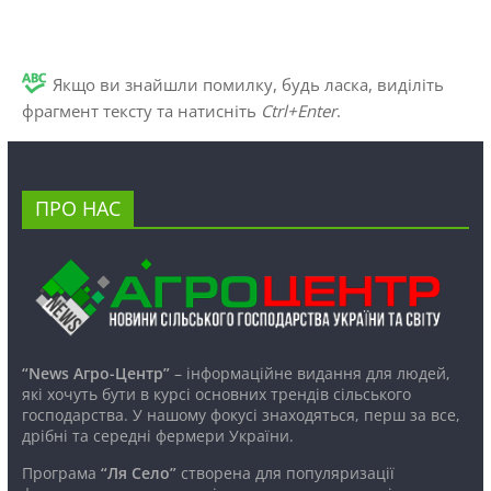
Якщо ви знайшли помилку, будь ласка, виділіть
фрагмент тексту та натисніть
Ctrl+Enter
.
ПРО НАС
“News Агро-Центр”
– інформаційне видання для людей,
які хочуть бути в курсі основних трендів сільського
господарства. У нашому фокусі знаходяться, перш за все,
дрібні та середні фермери України.
Програма
“Ля Село”
створена для популяризації