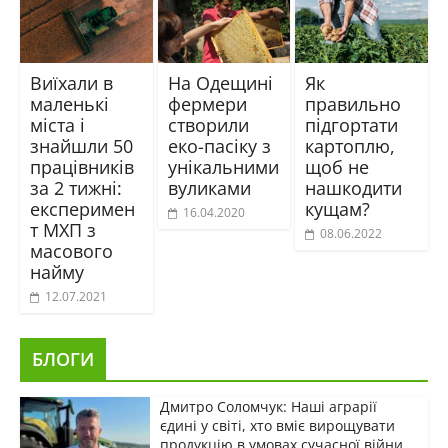
Виїхали в
На Одещині
Як
маленькі
фермери
правильно
міста і
створили
підгортати
знайшли 50
еко-пасіку з
картоплю,
працівників
унікальними
щоб не
за 2 тижні:
вуликами
нашкодити
експеримен
кущам?
16.04.2020
т МХП з
08.06.2022
масового
найму
12.07.2021
БЛОГИ
Дмитро Соломчук: Наші аграрії
єдині у світі, хто вміє вирощувати
продукцію в умовах сучасної війни