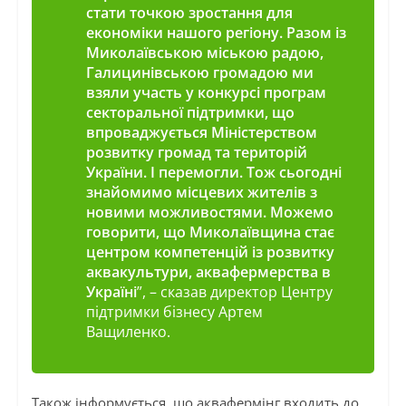
стати точкою зростання для
економіки нашого регіону. Разом із
Миколаївською міською радою,
Галицинівською громадою ми
взяли участь у конкурсі програм
секторальної підтримки, що
впроваджується Міністерством
розвитку громад та територій
України. І перемогли. Тож сьогодні
знайомимо місцевих жителів з
новими можливостями. Можемо
говорити, що Миколаївщина стає
центром компетенцій із розвитку
аквакультури, аквафермерства в
Україні
”, – сказав директор Центру
підтримки бізнесу Артем
Ващиленко.
Також інформується, що аквафермінг входить до