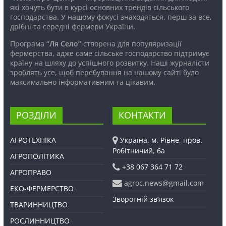
які хочуть бути в курсі основних трендів сільського
господарства. У нашому фокусі знаходяться, перш за все,
дрібні та середні фермери України.
Програма
“Ля Село”
створена для популяризації
фермерства, адже саме сільське господарство підтримує
країну на шляху до успішного розвитку. Наші журналісти
зроблять усе, щоб перебування на нашому сайті було
максимально інформативним та цікавим.
РОЗДІЛИ
КОНТАКТИ
АГРОТЕХНІКА
Україна, м. Рівне, пров.
Робітничий, 6а
АГРОПОЛІТИКА
+38 067 364 71 72
АГРОПРАВО
agroc.news@gmail.com
ЕКО-ФЕРМЕРСТВО
Зворотній зв’язок
ТВАРИННИЦТВО
РОСЛИННИЦТВО