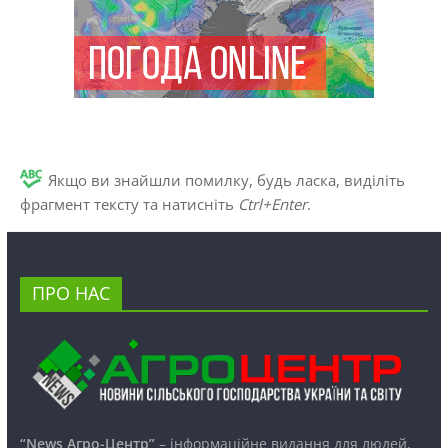
Якщо ви знайшли помилку, будь ласка, виділіть
фрагмент тексту та натисніть
Ctrl+Enter
.
ПРО НАС
“News Агро-Центр”
– інформаційне видання для людей,