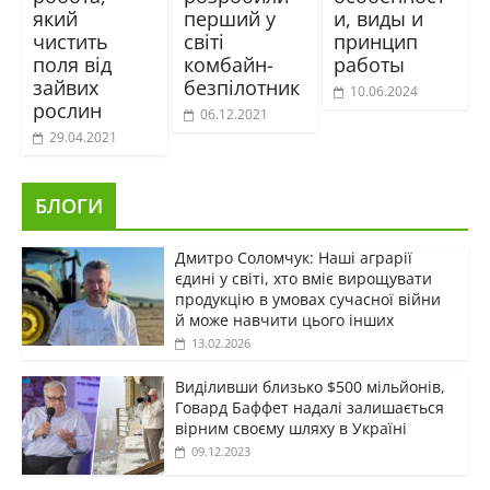
який
перший у
и, виды и
чистить
світі
принцип
поля від
комбайн-
работы
зайвих
безпілотник
10.06.2024
рослин
06.12.2021
29.04.2021
БЛОГИ
Дмитро Соломчук: Наші аграрії
єдині у світі, хто вміє вирощувати
продукцію в умовах сучасної війни
й може навчити цього інших
13.02.2026
Виділивши близько $500 мільйонів,
Говард Баффет надалі залишається
вірним своєму шляху в Україні
09.12.2023