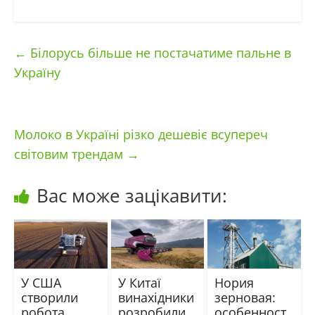
←
Білорусь більше не постачатиме пальне в
Україну
Молоко в Україні різко дешевіє всупереч
світовим трендам
→
Вас може зацікавити:
У США
У Китаї
Нория
створили
винахідники
зерновая:
робота,
розробили
особенност