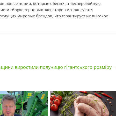
ковшовые нории, которые обеспечат бесперебойную
нии и сборке зерновых элеваторов используются
ведущих мировых брендов, что гарантирует их высокое
ьщини виростили полуницю гігантського розміру