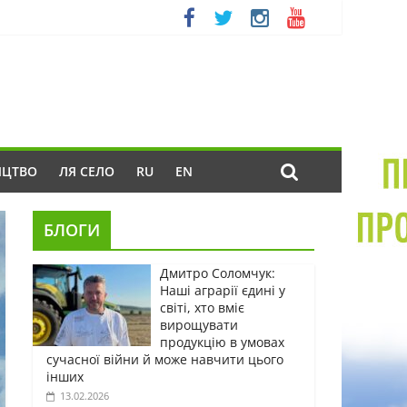
ИЦТВО
ЛЯ СЕЛО
RU
EN
БЛОГИ
Дмитро Соломчук:
Наші аграрії єдині у
світі, хто вміє
вирощувати
продукцію в умовах
сучасної війни й може навчити цього
інших
13.02.2026