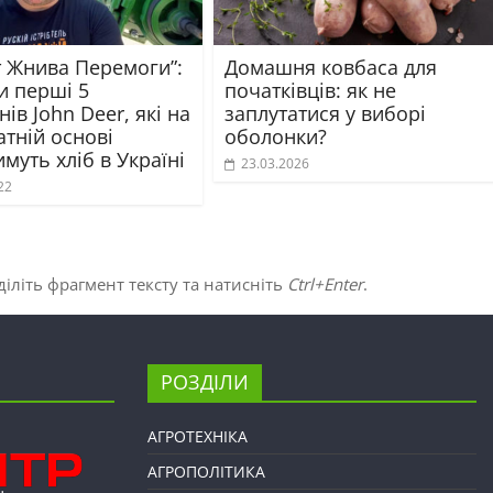
т Жнива Перемоги”:
Домашня ковбаса для
и перші 5
початківців: як не
ів John Deer, які на
заплутатися у виборі
тній основі
оболонки?
муть хліб в Україні
23.03.2026
22
іліть фрагмент тексту та натисніть
Ctrl+Enter
.
РОЗДІЛИ
АГРОТЕХНІКА
АГРОПОЛІТИКА