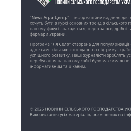
“News Агро-Центр”
– інформаційне видання для 
хочуть бути в курсі основних трендів сільського 
нашому фокусі знаходяться, перш за все, дрібні т
фермери України.
Програма
“Ля Село”
створена для популяризації
адже саме сільське господарство підтримує країн
успішного розвитку. Наші журналісти зроблять ус
перебування на нашому сайті було максимально
інформативним та цікавим.
© 2026
НОВИНИ СІЛЬСЬКОГО ГОСПОДАРСТВА УКР
Використання усіх матеріалів, розміщених на ін