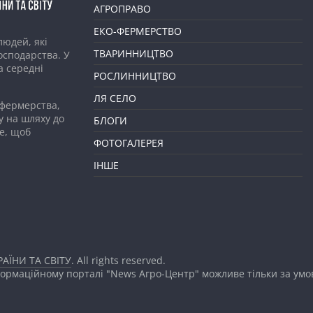
АГРОПРАВО
ЕКО-ФЕРМЕРСТВО
людей, які
ТВАРИННИЦТВО
господарства. У
а середні
РОСЛИННИЦТВО
ЛЯ СЕЛО
 фермерства,
у на шляху до
БЛОГИ
е, щоб
ФОТОГАЛЕРЕЯ
ІНШЕ
АЇНИ ТА СВІТУ
. All rights reserved.
формаційному порталі "News Агро-Центр" можливе тільки за ум