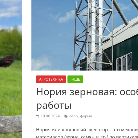
АГРОТЕХНІКА
ІНШЕ
Нория зерновая: осо
работы
,
10.06.2024
село
ферма
Нория или ковшовый элеватор – это меха
материалов (зерна, семян и др.) по вертик