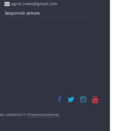
agroc.news@gmail.com
Зворотній зв’язок
ови наявності
гіперпосилання.