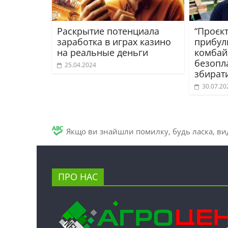
Раскрытие потенциала
“Проєк
заработка в играх казино
прибул
на реальные деньги
комбайн
безопла
25.04.2024
збирати
30.07.20
Якщо ви знайшли помилку, будь ласка, вид
ПРО НАС