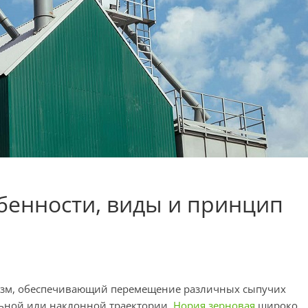
бенности, виды и принцип
низм, обеспечивающий перемещение различных сыпучих
альной или наклонной траектории.
Нория зерновая
широко