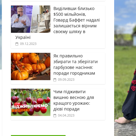
Виділивши близько
$500 мільйонів,
Говард Баффет надалі
залишається вірним
своєму шляху в
Україні
09.12.2023
Як правильно
збирати та зберігати
гарбузове насіння:
поради городникам
09.09.2023
Чим підживити
вишню весною для
кращого урожаю:
дієві поради
04.04.2023