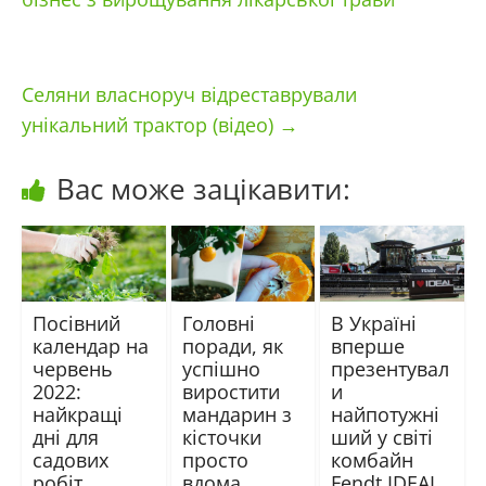
Селяни власноруч відреставрували
унікальний трактор (відео)
→
Вас може зацікавити:
Посівний
Головні
В Україні
календар на
поради, як
вперше
червень
успішно
презентувал
2022:
виростити
и
найкращі
мандарин з
найпотужні
дні для
кісточки
ший у світі
садових
просто
комбайн
робіт
вдома
Fendt IDEAL