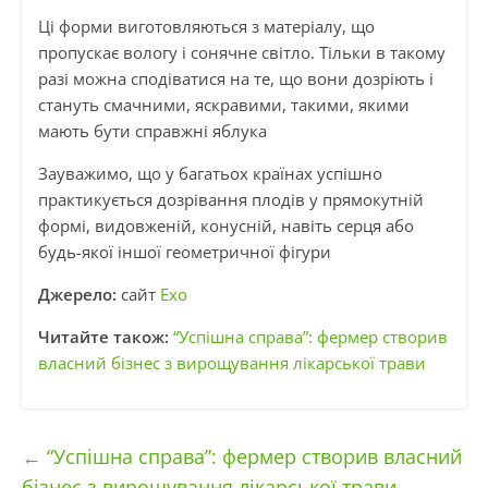
Ці форми виготовляються з матеріалу, що
пропускає вологу і сонячне світло. Тільки в такому
разі можна сподіватися на те, що вони дозріють і
стануть смачними, яскравими, такими, якими
мають бути справжні яблука
Зауважимо, що у багатьох країнах успішно
практикується дозрівання плодів у прямокутній
формі, видовженій, конусній, навіть серця або
будь-якої іншої геометричної фігури
Джерело:
сайт
Ехо
Читайте також:
“Успішна справа”: фермер створив
власний бізнес з вирощування лікарської трави
←
“Успішна справа”: фермер створив власний
бізнес з вирощування лікарської трави