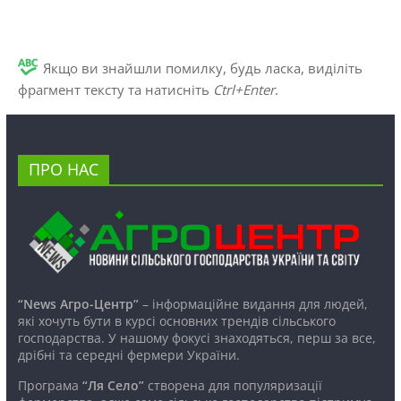
Якщо ви знайшли помилку, будь ласка, виділіть
фрагмент тексту та натисніть
Ctrl+Enter
.
ПРО НАС
“News Агро-Центр”
– інформаційне видання для людей,
які хочуть бути в курсі основних трендів сільського
господарства. У нашому фокусі знаходяться, перш за все,
дрібні та середні фермери України.
Програма
“Ля Село”
створена для популяризації