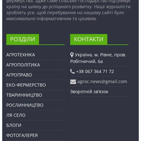
фермерства, адже саме сільське господарство підтримує
країну на шляху до успішного розвитку. Наші журналісти
зроблять усе, щоб перебування на нашому сайті було
максимально інформативним та цікавим.
РОЗДІЛИ
КОНТАКТИ
АГРОТЕХНІКА
Україна, м. Рівне, пров.
Робітничий, 6а
АГРОПОЛІТИКА
+38 067 364 71 72
АГРОПРАВО
agroc.news@gmail.com
ЕКО-ФЕРМЕРСТВО
Зворотній зв’язок
ТВАРИННИЦТВО
РОСЛИННИЦТВО
ЛЯ СЕЛО
БЛОГИ
ФОТОГАЛЕРЕЯ