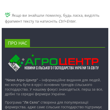
Якщо ви знайшли помилку, будь ласка, виділіть
фрагмент тексту та натисніть
Ctrl+Enter
.
ПРО НАС
“News Агро-Центр”
– інформаційне видання для людей,
які хочуть бути в курсі основних трендів сільського
господарства. У нашому фокусі знаходяться, перш за все,
дрібні та середні фермери України.
Програма
“Ля Село”
створена для популяризації
фермерства, адже саме сільське господарство підтримує