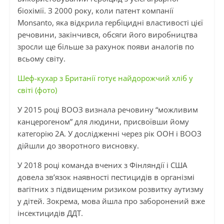
біохімії. З 2000 року, коли патент компанії
Monsanto, яка відкрила гербіцидні властивості цієї
речовини, закінчився, обсяги його виробництва
зросли ще більше за рахунок появи аналогів по
всьому світу.
Шеф-кухар з Британії готує найдорожчий хліб у
світі (фото)
У 2015 році ВООЗ визнала речовину “можливим
канцерогеном” для людини, присвоївши йому
категорію 2А. У дослідженні через рік ООН і ВООЗ
дійшли до зворотного висновку.
У 2018 році команда вчених з Фінляндії і США
довела зв’язок наявності пестицидів в організмі
вагітних з підвищеним ризиком розвитку аутизму
у дітей. Зокрема, мова йшла про заборонений вже
інсектицидів ДДТ.