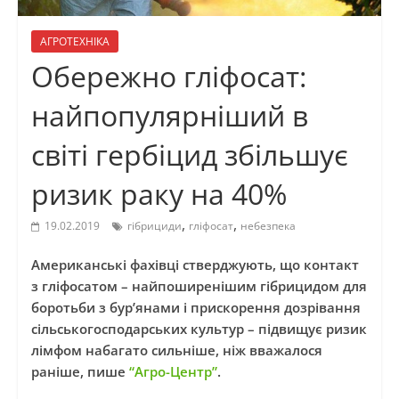
АГРОТЕХНІКА
Обережно гліфосат:
найпопулярніший в
світі гербіцид збільшує
ризик раку на 40%
,
,
19.02.2019
гібрициди
гліфосат
небезпека
Американські фахівці стверджують, що контакт
з гліфосатом – найпоширенішим гібрицидом для
боротьби з бур’янами і прискорення дозрівання
сільськогосподарських культур – підвищує ризик
лімфом набагато сильніше, ніж вважалося
раніше, пише
“Агро-Центр”
.