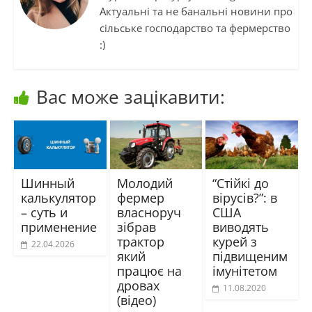
Актуальні та не банальні новини про
сільське господарство та фермерство
:)
Вас може зацікавити:
Шинный
Молодий
“Стійкі до
калькулятор
фермер
вірусів?”: в
– суть и
власноруч
США
применение
зібрав
виводять
трактор
курей з
22.04.2026
який
підвищеним
працює на
імунітетом
дровах
11.08.2020
(відео)