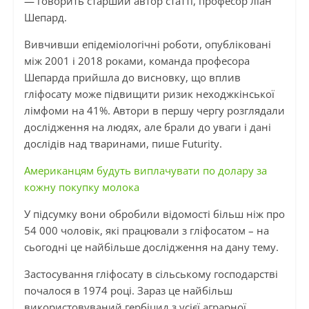
— говорить старший автор статті, професор ліан
Шепард.
Вивчивши епідеміологічні роботи, опубліковані
між 2001 і 2018 роками, команда професора
Шепарда прийшла до висновку, що вплив
гліфосату може підвищити ризик неходжкінської
лімфоми на 41%. Автори в першу чергу розглядали
дослідження на людях, але брали до уваги і дані
дослідів над тваринами, пише Futurity.
Американцям будуть виплачувати по долару за
кожну покупку молока
У підсумку вони обробили відомості більш ніж про
54 000 чоловік, які працювали з гліфосатом – на
сьогодні це найбільше дослідження на дану тему.
Застосування гліфосату в сільському господарстві
почалося в 1974 році. Зараз це найбільш
використовуваний гербіцид з усієї аграрної